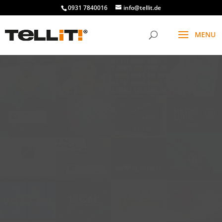
0931 7840016
info@tellit.de
t
f
g