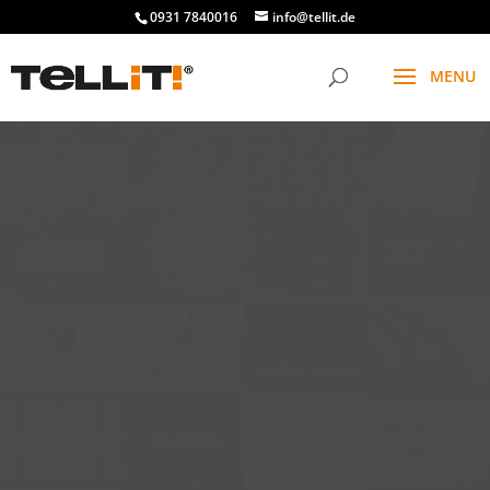
0931 7840016
info@tellit.de
t
f
g