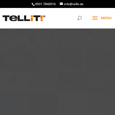
0931 7840016
info@tellit.de
t
f
g