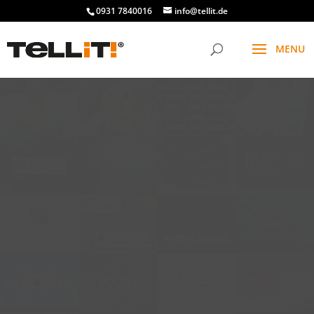
0931 7840016
info@tellit.de
t
f
g