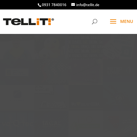
0931 7840016
info@tellit.de
t
f
g