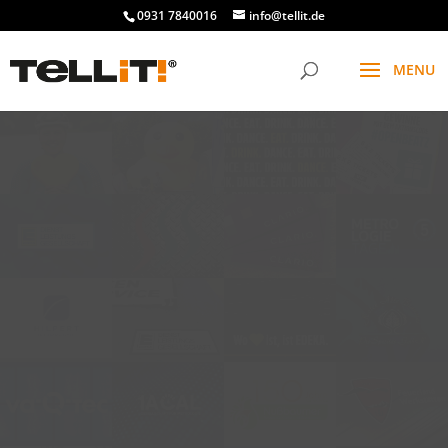
0931 7840016
info@tellit.de
t
f
g