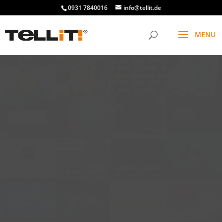
0931 7840016
info@tellit.de
t
f
g