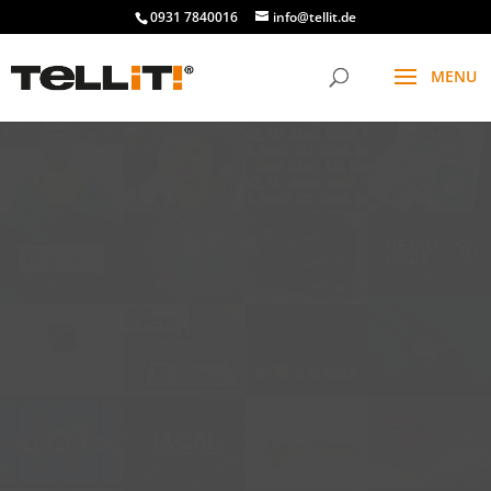
0931 7840016
info@tellit.de
t
f
g