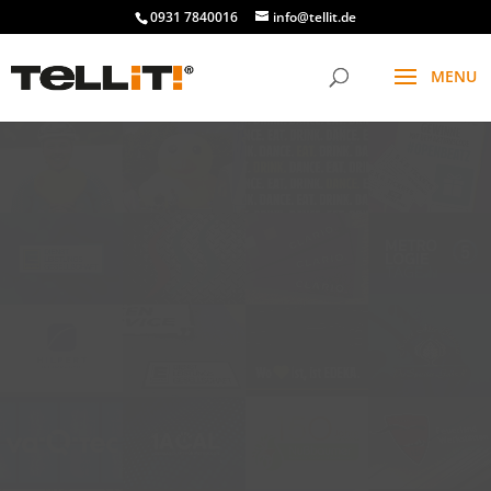
0931 7840016
info@tellit.de
t
f
g