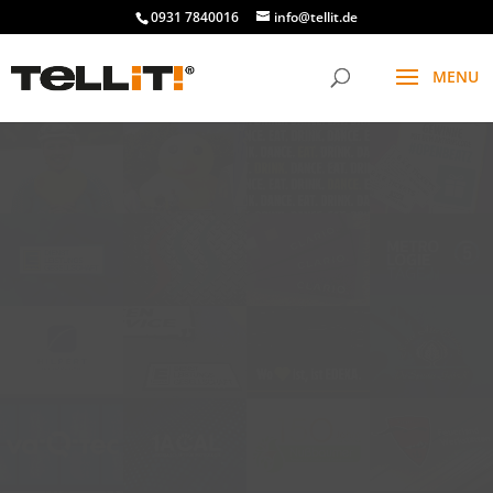
0931 7840016
info@tellit.de
t
f
g