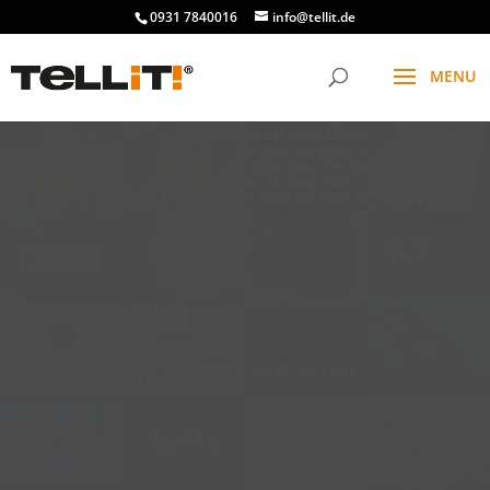
0931 7840016
info@tellit.de
t
f
g