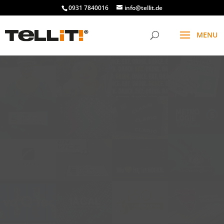
0931 7840016
info@tellit.de
t
f
g