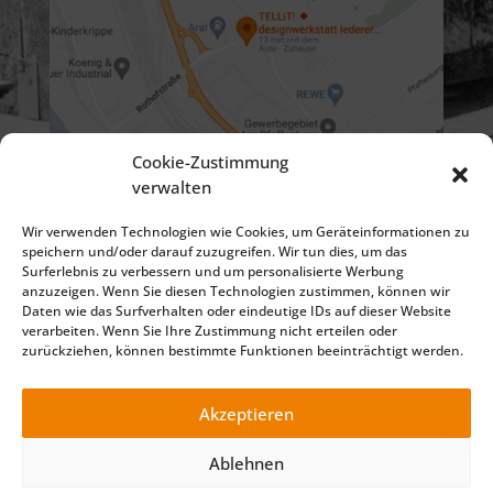
Cookie-Zustimmung
verwalten
Wir verwenden Technologien wie Cookies, um Geräteinformationen zu
speichern und/oder darauf zuzugreifen. Wir tun dies, um das
Surferlebnis zu verbessern und um personalisierte Werbung
anzuzeigen. Wenn Sie diesen Technologien zustimmen, können wir
Daten wie das Surfverhalten oder eindeutige IDs auf dieser Website
verarbeiten. Wenn Sie Ihre Zustimmung nicht erteilen oder
zurückziehen, können bestimmte Funktionen beeinträchtigt werden.
Impressum
Datenschutzerklärung
©2025 TELLiT – Ihre Full Service Werbeagentur für Marketing
Akzeptieren
Beratung, Online Marketing, Print, Foto und Film Produktion .
Made with 🧡 in Würzburg (Bayern) - für die Region Würzburg,
Ablehnen
Main Spessart, Schweinfurt, Ochsenfurt, Lohr, Karlstadt,