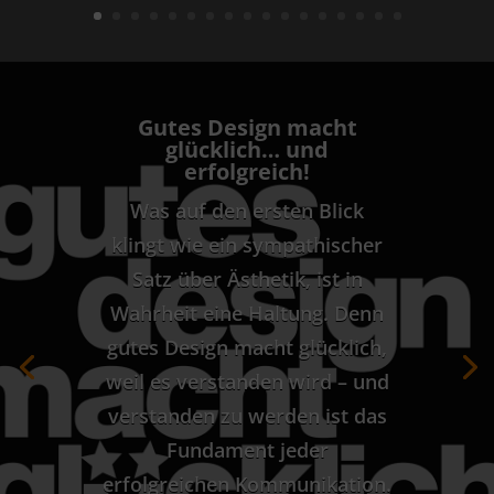
Gutes Design macht
glücklich… und
erfolgreich!
Was auf den ersten Blick
klingt wie ein sympathischer
Satz über Ästhetik, ist in
Wahrheit eine Haltung. Denn
gutes Design macht glücklich,
weil es verstanden wird – und
verstanden zu werden ist das
Fundament jeder
erfolgreichen Kommunikation.