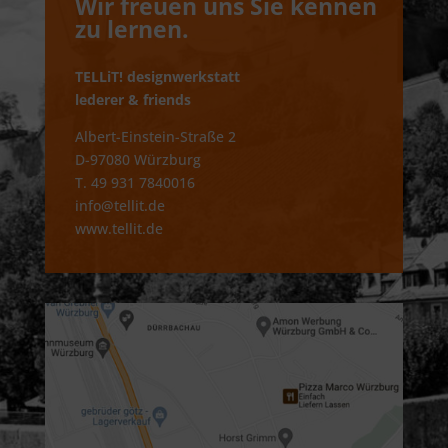
Wir freuen uns Sie kennen
zu lernen.
TELLiT! designwerkstatt
lederer & friends
Albert-Einstein-Straße 2
D-97080 Würzburg
T. 49 931 7840016
info@tellit.de
www.tellit.de