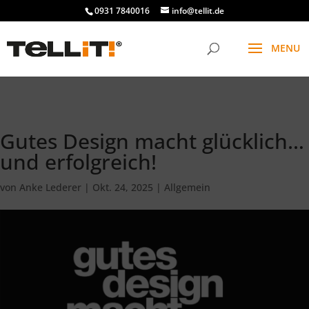
################# SINGLE
0931 7840016
info@tellit.de
Gutes Design macht glücklich…
und erfolgreich!
von
Anke Lederer
|
Okt. 24, 2025
|
Allgemein