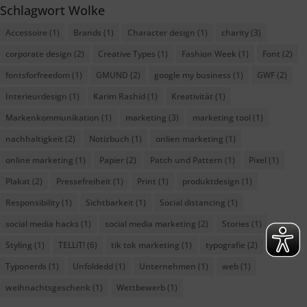
Schlagwort Wolke
Accessoire
(1)
Brands
(1)
Character design
(1)
charity
(3)
corporate design
(2)
Creative Types
(1)
Fashion Week
(1)
Font
(2)
fontsforfreedom
(1)
GMUND
(2)
google my business
(1)
GWF
(2)
Interieurdesign
(1)
Karim Rashid
(1)
Kreativität
(1)
Markenkommunikation
(1)
marketing
(3)
marketing tool
(1)
nachhaltigkeit
(2)
Notizbuch
(1)
onlien marketing
(1)
online marketing
(1)
Papier
(2)
Patch und Pattern
(1)
Pixel
(1)
Plakat
(2)
Pressefreiheit
(1)
Print
(1)
produktdesign
(1)
Responsibility
(1)
Sichtbarkeit
(1)
Social distancing
(1)
social media hacks
(1)
social media marketing
(2)
Stories
(1)
Styling
(1)
TELLiT!
(6)
tik tok marketing
(1)
typografie
(2)
Typonerds
(1)
Unfoldedd
(1)
Unternehmen
(1)
web
(1)
weihnachtsgeschenk
(1)
Wettbewerb
(1)