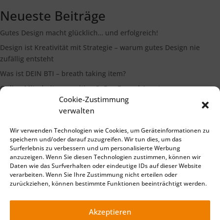
Neueste Beiträge
Gutes Design macht glücklich… und erfolgreich!
Design ist Kreativität mit Strategie – warum gutes Design nie
zufällig entsteht
Was ist DEIN BTI – breath taking item?
Online Mitarbeiterrecruiting 3: Der Funnel Ansatz
Cookie-Zustimmung
Die Bedeutung eines starken Markenimages
verwalten
Wir verwenden Technologien wie Cookies, um Geräteinformationen zu
Suchen
speichern und/oder darauf zuzugreifen. Wir tun dies, um das
Surferlebnis zu verbessern und um personalisierte Werbung
anzuzeigen. Wenn Sie diesen Technologien zustimmen, können wir
Daten wie das Surfverhalten oder eindeutige IDs auf dieser Website
verarbeiten. Wenn Sie Ihre Zustimmung nicht erteilen oder
zurückziehen, können bestimmte Funktionen beeinträchtigt werden.
Impressum
Datenschutzerklärung
©2025 TELLiT – Ihre Full Service Werbeagentur für Marketing
Akzeptieren