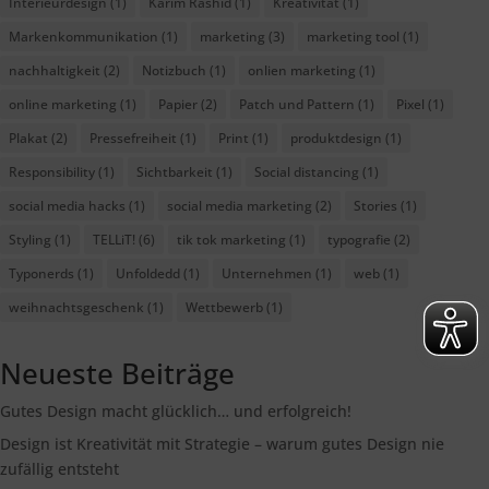
Interieurdesign
(1)
Karim Rashid
(1)
Kreativität
(1)
Markenkommunikation
(1)
marketing
(3)
marketing tool
(1)
nachhaltigkeit
(2)
Notizbuch
(1)
onlien marketing
(1)
online marketing
(1)
Papier
(2)
Patch und Pattern
(1)
Pixel
(1)
Plakat
(2)
Pressefreiheit
(1)
Print
(1)
produktdesign
(1)
Responsibility
(1)
Sichtbarkeit
(1)
Social distancing
(1)
social media hacks
(1)
social media marketing
(2)
Stories
(1)
Styling
(1)
TELLiT!
(6)
tik tok marketing
(1)
typografie
(2)
Typonerds
(1)
Unfoldedd
(1)
Unternehmen
(1)
web
(1)
weihnachtsgeschenk
(1)
Wettbewerb
(1)
Neueste Beiträge
Gutes Design macht glücklich… und erfolgreich!
Design ist Kreativität mit Strategie – warum gutes Design nie
zufällig entsteht