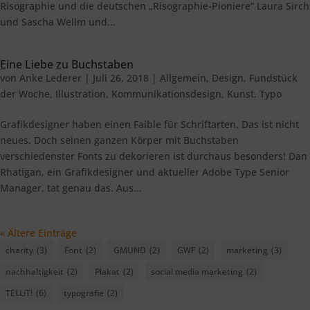
Risographie und die deutschen „Risographie-Pioniere“ Laura Sirch
und Sascha Wellm und...
Eine Liebe zu Buchstaben
von
Anke Lederer
|
Juli 26, 2018
|
Allgemein
,
Design
,
Fundstück
der Woche
,
Illustration
,
Kommunikationsdesign
,
Kunst
,
Typo
Grafikdesigner haben einen Faible für Schriftarten. Das ist nicht
neues. Doch seinen ganzen Körper mit Buchstaben
verschiedenster Fonts zu dekorieren ist durchaus besonders! Dan
Rhatigan, ein Grafikdesigner und aktueller Adobe Type Senior
Manager, tat genau das. Aus...
« Ältere Einträge
charity
(3)
Font
(2)
GMUND
(2)
GWF
(2)
marketing
(3)
nachhaltigkeit
(2)
Plakat
(2)
social media marketing
(2)
TELLiT!
(6)
typografie
(2)