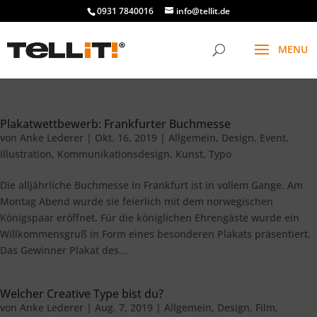
0931 7840016
info@tellit.de
Plakatwettbewerb: Frankfurter Buchmesse
von
Anke Lederer
|
Okt. 16, 2019
|
Allgemein
,
Design
,
Event
,
Illustration
,
Kommunikationsdesign
,
Kunst
,
Typo
Die alljährliche Buchmesse in Frankfurt ist in vollem Gange. Am
Montag Abend wurde sie feierlich mit dem norwegischen
Königspaar eröffnet. Für die königlichen Ehrengäste wurde ein
Willkommensgruß in Form eines besonderen Plakats präsentiert.
Das Gewinner Plakat des...
Welcher Creative Type bist du?
von
Anke Lederer
|
Aug. 7, 2019
|
Allgemein
,
Design
,
Film
,