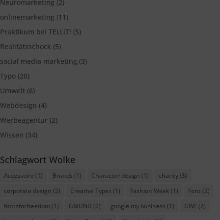
Neuromarketing
(2)
onlinemarketing
(11)
Praktikum bei TELLiT!
(5)
Realitätsschock
(5)
social media marketing
(3)
Typo
(20)
Umwelt
(6)
Webdesign
(4)
Werbeagentur
(2)
Wissen
(34)
Schlagwort Wolke
Accessoire
(1)
Brands
(1)
Character design
(1)
charity
(3)
corporate design
(2)
Creative Types
(1)
Fashion Week
(1)
Font
(2)
fontsforfreedom
(1)
GMUND
(2)
google my business
(1)
GWF
(2)