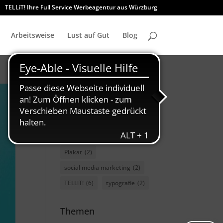
TELLiT! Ihre Full Service Werbeagentur aus Würzburg
Arbeitsweise
Lust auf Gut
Blog
charity
(3)
Font
(2)
GMUND
(2)
GWF
(2)
marketing
(3)
nachhaltigkeit
(2)
Plakat
(2)
social media marketing
(2)
TELLiT!
(6)
typografie
(2)
Themen