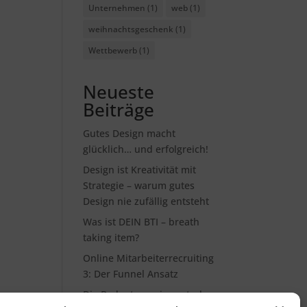
Unternehmen
(1)
web
(1)
weihnachtsgeschenk
(1)
Wettbewerb
(1)
Neueste
Beiträge
Gutes Design macht
glücklich… und erfolgreich!
Design ist Kreativität mit
Strategie – warum gutes
Design nie zufällig entsteht
Was ist DEIN BTI – breath
taking item?
Online Mitarbeiterrecruiting
3: Der Funnel Ansatz
Die Bedeutung eines starken