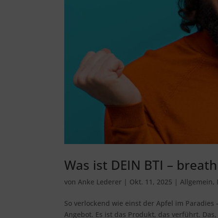
Was ist DEIN BTI – breath
von
Anke Lederer
|
Okt. 11, 2025
|
Allgemein
,
So verlockend wie einst der Apfel im Paradies
Angebot. Es ist das Produkt, das verführt. Da