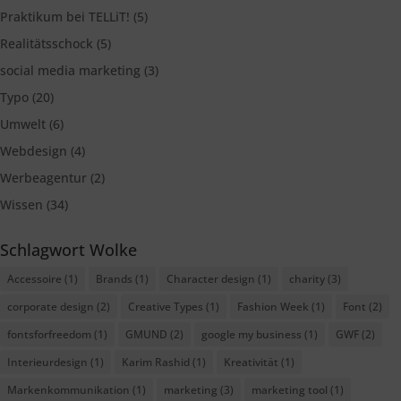
Praktikum bei TELLiT!
(5)
Realitätsschock
(5)
social media marketing
(3)
Typo
(20)
Umwelt
(6)
Webdesign
(4)
Werbeagentur
(2)
Wissen
(34)
Schlagwort Wolke
Accessoire
(1)
Brands
(1)
Character design
(1)
charity
(3)
corporate design
(2)
Creative Types
(1)
Fashion Week
(1)
Font
(2)
fontsforfreedom
(1)
GMUND
(2)
google my business
(1)
GWF
(2)
Interieurdesign
(1)
Karim Rashid
(1)
Kreativität
(1)
Markenkommunikation
(1)
marketing
(3)
marketing tool
(1)