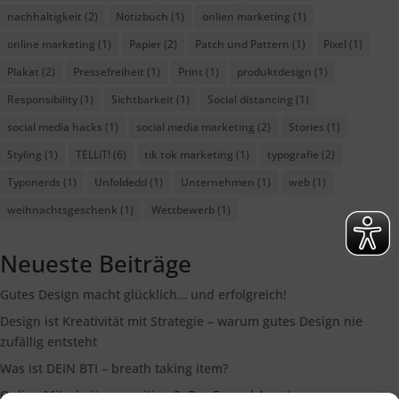
nachhaltigkeit
(2)
Notizbuch
(1)
onlien marketing
(1)
online marketing
(1)
Papier
(2)
Patch und Pattern
(1)
Pixel
(1)
Plakat
(2)
Pressefreiheit
(1)
Print
(1)
produktdesign
(1)
Responsibility
(1)
Sichtbarkeit
(1)
Social distancing
(1)
social media hacks
(1)
social media marketing
(2)
Stories
(1)
Styling
(1)
TELLiT!
(6)
tik tok marketing
(1)
typografie
(2)
Typonerds
(1)
Unfoldedd
(1)
Unternehmen
(1)
web
(1)
weihnachtsgeschenk
(1)
Wettbewerb
(1)
Neueste Beiträge
Gutes Design macht glücklich… und erfolgreich!
Design ist Kreativität mit Strategie – warum gutes Design nie
zufällig entsteht
Was ist DEIN BTI – breath taking item?
Online Mitarbeiterrecruiting 3: Der Funnel Ansatz