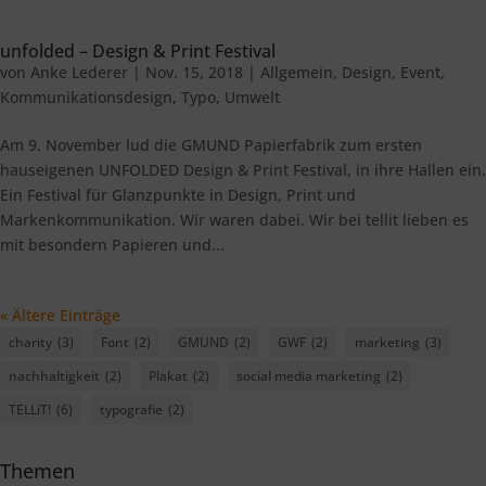
unfolded – Design & Print Festival
von
Anke Lederer
|
Nov. 15, 2018
|
Allgemein
,
Design
,
Event
,
Kommunikationsdesign
,
Typo
,
Umwelt
Am 9. November lud die GMUND Papierfabrik zum ersten
hauseigenen UNFOLDED Design & Print Festival, in ihre Hallen ein.
Ein Festival für Glanzpunkte in Design, Print und
Markenkommunikation. Wir waren dabei. Wir bei tellit lieben es
mit besondern Papieren und...
« Ältere Einträge
charity
(3)
Font
(2)
GMUND
(2)
GWF
(2)
marketing
(3)
nachhaltigkeit
(2)
Plakat
(2)
social media marketing
(2)
TELLiT!
(6)
typografie
(2)
Themen