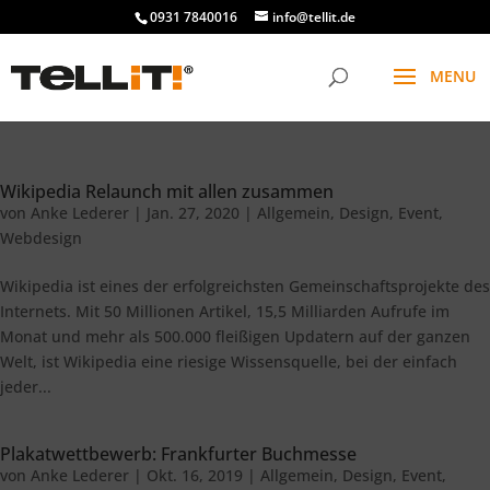
0931 7840016
info@tellit.de
Wikipedia Relaunch mit allen zusammen
von
Anke Lederer
|
Jan. 27, 2020
|
Allgemein
,
Design
,
Event
,
Webdesign
Wikipedia ist eines der erfolgreichsten Gemeinschaftsprojekte des
Internets. Mit 50 Millionen Artikel, 15,5 Milliarden Aufrufe im
Monat und mehr als 500.000 fleißigen Updatern auf der ganzen
Welt, ist Wikipedia eine riesige Wissensquelle, bei der einfach
jeder...
Plakatwettbewerb: Frankfurter Buchmesse
von
Anke Lederer
|
Okt. 16, 2019
|
Allgemein
,
Design
,
Event
,