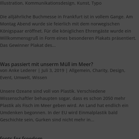
Illustration
,
Kommunikationsdesign
,
Kunst
,
Typo
Die alljährliche Buchmesse in Frankfurt ist in vollem Gange. Am
Montag Abend wurde sie feierlich mit dem norwegischen
Königspaar eröffnet. Für die königlichen Ehrengäste wurde ein
Willkommensgruß in Form eines besonderen Plakats präsentiert.
Das Gewinner Plakat des...
Was passiert mit unserm Müll im Meer?
von
Anke Lederer
|
Juli 3, 2019
|
Allgemein
,
Charity
,
Design
,
Event
,
Umwelt
,
Wissen
Unsere Ozeane sind voll von Plastik. Verschiedene
Wissenschaftler behaupten sogar, dass es schon 2050 mehr
Plastik als Fisch im Meer geben wird. An Land hat endlich ein
Umdenken begonnen. In der EU wird Einmalplastik bald
Geschichte sein, Gurken sind nicht mehr in...
fonts for freedom