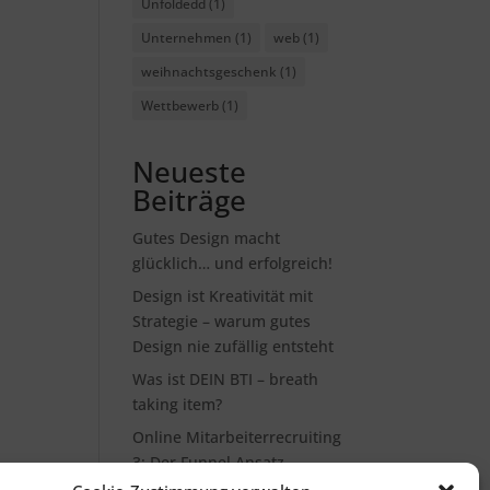
Unfoldedd
(1)
Unternehmen
(1)
web
(1)
weihnachtsgeschenk
(1)
Wettbewerb
(1)
Neueste
Beiträge
Gutes Design macht
glücklich… und erfolgreich!
Design ist Kreativität mit
Strategie – warum gutes
Design nie zufällig entsteht
Was ist DEIN BTI – breath
taking item?
Online Mitarbeiterrecruiting
3: Der Funnel Ansatz