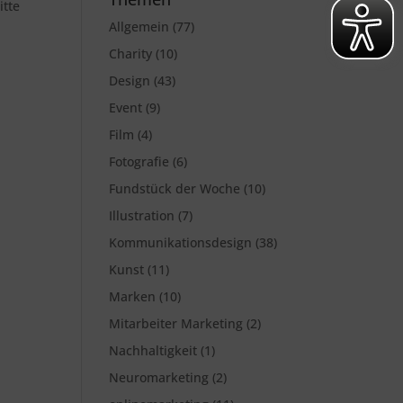
itte
Allgemein
(77)
Charity
(10)
Design
(43)
Event
(9)
Film
(4)
Fotografie
(6)
Fundstück der Woche
(10)
Illustration
(7)
Kommunikationsdesign
(38)
Kunst
(11)
Marken
(10)
Mitarbeiter Marketing
(2)
Nachhaltigkeit
(1)
Neuromarketing
(2)