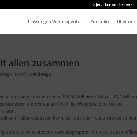
-> jetzt kennenlernen <-
Leistungen Werbeagentur
Portfolio
Über uns
it allen zusammen
Design
,
Event
,
Webdesign
chaftsprojekte des Internets. Mit 50 Millionen Artikel, 15,5 Millia
en Updatern auf der ganzen Welt, ist Wikipedia eine riesige
en kann.
iwilligen Helfer existieren kann, soll auch der Relaunch von seinen
fgerufen. In verschiedenen Arbeitsgruppen, online als auch offline