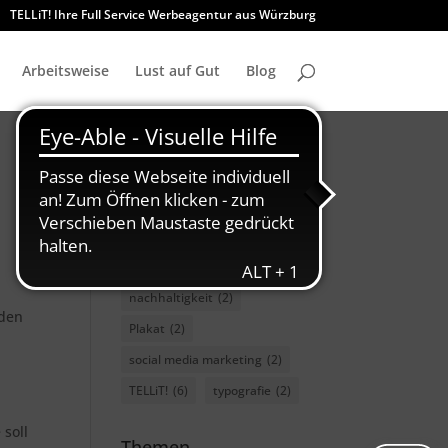
TELLiT! Ihre Full Service Werbeagentur aus Würzburg
Arbeitsweise
Lust auf Gut
Blog
charity
(3)
Font
(2)
GMUND
(2)
GWF
(2)
marketing
(3)
nachhaltigkeit
(2)
rden
Plakat
(2)
social media marketing
(2)
TELLiT!
(6)
typografie
(2)
 soll
Themen