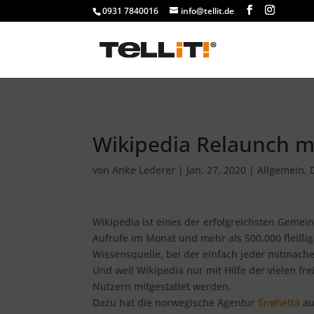
################# SINGLE
0931 7840016
info@tellit.de
Wikipedia Relaunch m
von
Anke Lederer
|
Jan. 27, 2020
|
Allgemein
,
Wikipedia ist eines der erfolgreichsten Gemeins
Aufrufe im Monat und mehr als 500.000 fleißig
Wissensquelle, bei der einfach jeder mitmach
Und weil Wikipedia nur mit Hilfe der vielen fre
Nutzern mitgestaltet werden.
Dazu hat die norwegische Agentur
Snøhetta
au