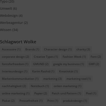
Typo
(20)
Umwelt
(6)
Webdesign
(4)
Werbeagentur
(2)
Wissen
(34)
Schlagwort Wolke
Accessoire
(1)
Brands
(1)
Character design
(1)
charity
(3)
corporate design
(2)
Creative Types
(1)
Fashion Week
(1)
Font
(2)
fontsforfreedom
(1)
GMUND
(2)
google my business
(1)
GWF
(2)
Interieurdesign
(1)
Karim Rashid
(1)
Kreativität
(1)
Markenkommunikation
(1)
marketing
(3)
marketing tool
(1)
nachhaltigkeit
(2)
Notizbuch
(1)
onlien marketing
(1)
online marketing
(1)
Papier
(2)
Patch und Pattern
(1)
Pixel
(1)
Plakat
(2)
Pressefreiheit
(1)
Print
(1)
produktdesign
(1)