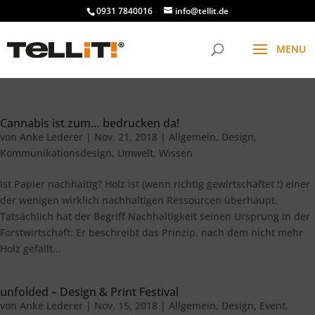
0931 7840016
info@tellit.de
Cannabis ist zum… bedrucken da!
von
Anke Lederer
|
Nov. 21, 2018
|
Allgemein
,
Design
,
Kommunikationsdesign
,
Umwelt
,
Wissen
Ist Papier nachhaltig? Holz ist (wenn richtig gewirtschaftet !) einer
der wenigen wirklich nachhaltigen Ressourcen überhaupt.
Tatsächlich hat der Begriff Nachhaltigkeit seinen Ursprung in der
Forstwirtschaft: Er beschreibt das Prinzip, nach dem nicht mehr
Holz gefällt...
unfolded – Design & Print Festival
von
Anke Lederer
|
Nov. 15, 2018
|
Allgemein
,
Design
,
Event
,