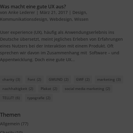
Was macht eine gute UX aus?
von
Anke Lederer
|
März 21, 2017
|
Design
,
Kommunikationsdesign
,
Webdesign
,
Wissen
User experience (UX), häufig als Anwendungserlebnis ins
Deutsche übersetzt, meint jegliches Erleben von Erfahrungen
eines Nutzers bei der Interaktion mit einem Produkt. Oft
sprechen wir davon im Zusammenhang mit Software – und
Appentwicklung. Doch eine gute UX...
charity
(3)
Font
(2)
GMUND
(2)
GWF
(2)
marketing
(3)
nachhaltigkeit
(2)
Plakat
(2)
social media marketing
(2)
TELLiT!
(6)
typografie
(2)
Themen
Allgemein
(77)
Charity
(10)