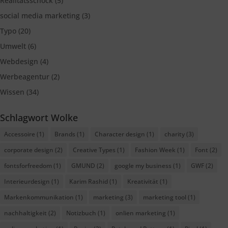
Realitätsschock
(5)
social media marketing
(3)
Typo
(20)
Umwelt
(6)
Webdesign
(4)
Werbeagentur
(2)
Wissen
(34)
Schlagwort Wolke
Accessoire
(1)
Brands
(1)
Character design
(1)
charity
(3)
corporate design
(2)
Creative Types
(1)
Fashion Week
(1)
Font
(2)
fontsforfreedom
(1)
GMUND
(2)
google my business
(1)
GWF
(2)
Interieurdesign
(1)
Karim Rashid
(1)
Kreativität
(1)
Markenkommunikation
(1)
marketing
(3)
marketing tool
(1)
nachhaltigkeit
(2)
Notizbuch
(1)
onlien marketing
(1)