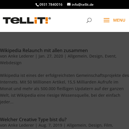
0931 7840016
info@tellit.de
Wikipedia Relaunch mit allen zusammen
von
Anke Lederer
|
Jan. 27, 2020
|
Allgemein
,
Design
,
Event
,
Webdesign
Wikipedia ist eines der erfolgreichsten Gemeinschaftsprojekte des
Internets. Mit 50 Millionen Artikel, 15,5 Milliarden Aufrufe im
Monat und mehr als 500.000 fleißigen Updatern auf der ganzen
Welt, ist Wikipedia eine riesige Wissensquelle, bei der einfach
jeder...
Welcher Creative Type bist du?
von
Anke Lederer
|
Aug. 7, 2019
|
Allgemein
,
Design
,
Film
,