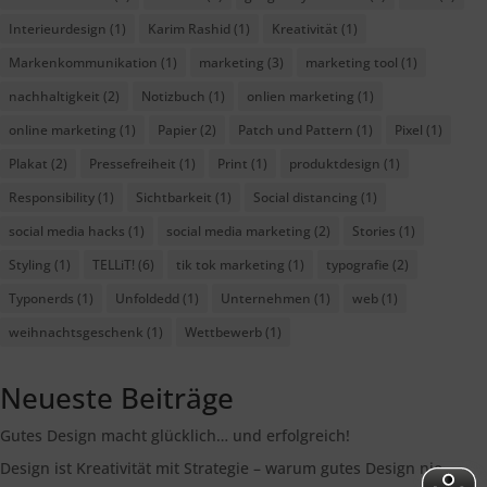
Interieurdesign
(1)
Karim Rashid
(1)
Kreativität
(1)
Markenkommunikation
(1)
marketing
(3)
marketing tool
(1)
nachhaltigkeit
(2)
Notizbuch
(1)
onlien marketing
(1)
online marketing
(1)
Papier
(2)
Patch und Pattern
(1)
Pixel
(1)
Plakat
(2)
Pressefreiheit
(1)
Print
(1)
produktdesign
(1)
Responsibility
(1)
Sichtbarkeit
(1)
Social distancing
(1)
social media hacks
(1)
social media marketing
(2)
Stories
(1)
Styling
(1)
TELLiT!
(6)
tik tok marketing
(1)
typografie
(2)
Typonerds
(1)
Unfoldedd
(1)
Unternehmen
(1)
web
(1)
weihnachtsgeschenk
(1)
Wettbewerb
(1)
Neueste Beiträge
Gutes Design macht glücklich… und erfolgreich!
Design ist Kreativität mit Strategie – warum gutes Design nie