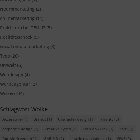
Neuromarketing
(2)
onlinemarketing
(11)
Praktikum bei TELLiT!
(5)
Realitätsschock
(5)
social media marketing
(3)
Typo
(20)
Umwelt
(6)
Webdesign
(4)
Werbeagentur
(2)
Wissen
(34)
Schlagwort Wolke
Accessoire
(1)
Brands
(1)
Character design
(1)
charity
(3)
corporate design
(2)
Creative Types
(1)
Fashion Week
(1)
Font
(2)
fontsforfreedom
(1)
GMUND
(2)
google my business
(1)
GWF
(2)