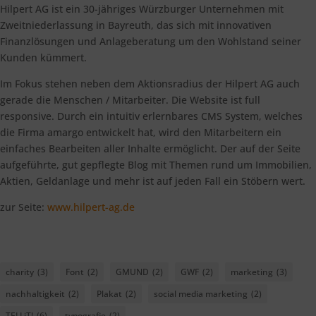
Hilpert AG ist ein 30-jähriges Würzburger Unternehmen mit
Zweitniederlassung in Bayreuth, das sich mit innovativen
Finanzlösungen und Anlageberatung um den Wohlstand seiner
Kunden kümmert.
Im Fokus stehen neben dem Aktionsradius der Hilpert AG auch
gerade die Menschen / Mitarbeiter. Die Website ist full
responsive. Durch ein intuitiv erlernbares CMS System, welches
die Firma amargo entwickelt hat, wird den Mitarbeitern ein
einfaches Bearbeiten aller Inhalte ermöglicht. Der auf der Seite
aufgeführte, gut gepflegte Blog mit Themen rund um Immobilien,
Aktien, Geldanlage und mehr ist auf jeden Fall ein Stöbern wert.
zur Seite:
www.hilpert-ag.de
charity
(3)
Font
(2)
GMUND
(2)
GWF
(2)
marketing
(3)
nachhaltigkeit
(2)
Plakat
(2)
social media marketing
(2)
TELLiT!
(6)
typografie
(2)