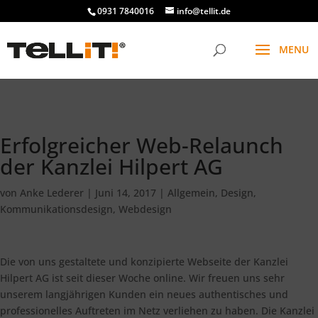
################# SINGLE
0931 7840016
info@tellit.de
Erfolgreicher Web-Relaunch
der Kanzlei Hilpert AG
von
Anke Lederer
|
Juni 14, 2017
|
Allgemein
,
Design
,
Kommunikationsdesign
,
Webdesign
Die von uns gestaltete und konzipierte Webseite der Kanzlei
Hilpert AG ist seit dieser Woche online. Wir freuen uns sehr
unserem langjährigen Kunden ein neues authentisches und
professionelles Auftreten im Netz verliehen zu haben. Die Kanzlei