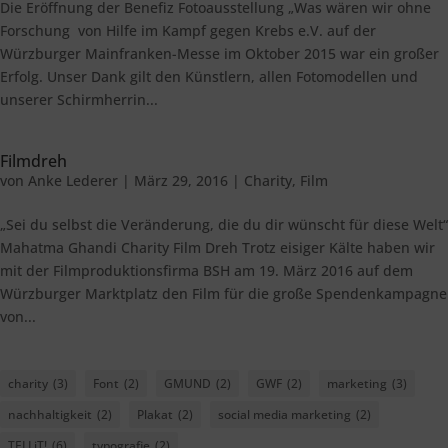
Die Eröffnung der Benefiz Fotoausstellung „Was wären wir ohne
Forschung von Hilfe im Kampf gegen Krebs e.V. auf der
Würzburger Mainfranken-Messe im Oktober 2015 war ein großer
Erfolg. Unser Dank gilt den Künstlern, allen Fotomodellen und
unserer Schirmherrin...
Filmdreh
von
Anke Lederer
|
März 29, 2016
|
Charity
,
Film
„Sei du selbst die Veränderung, die du dir wünscht für diese Welt“
Mahatma Ghandi Charity Film Dreh Trotz eisiger Kälte haben wir
mit der Filmproduktionsfirma BSH am 19. März 2016 auf dem
Würzburger Marktplatz den Film für die große Spendenkampagne
von...
charity
(3)
Font
(2)
GMUND
(2)
GWF
(2)
marketing
(3)
nachhaltigkeit
(2)
Plakat
(2)
social media marketing
(2)
TELLiT!
(6)
typografie
(2)