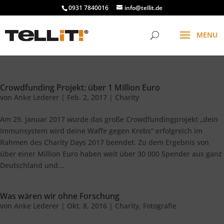
0931 7840016
info@tellit.de
Crowdfunding Projekt: über 1 Million Euro
von
Anke Lederer
|
Feb. 2, 2017
|
Charity
Am 29. Januar 2017 wurde das große Crowdfundingprojekt „dein
Immunsystem wird deine Waffe gegen Krebs“ erfolgreich im
Rahmen des Charity Days 2017 beendet. Zu dem Ergebnis von
über einer Million Euro haben weit über 30 000 Spender aus ganz
Deutschland und...
Was wären wir ohne Forschung
von
Anke Lederer
|
Okt. 8, 2016
|
Charity
,
Fotografie