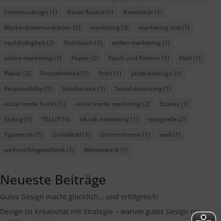
Interieurdesign
(1)
Karim Rashid
(1)
Kreativität
(1)
Markenkommunikation
(1)
marketing
(3)
marketing tool
(1)
nachhaltigkeit
(2)
Notizbuch
(1)
onlien marketing
(1)
online marketing
(1)
Papier
(2)
Patch und Pattern
(1)
Pixel
(1)
Plakat
(2)
Pressefreiheit
(1)
Print
(1)
produktdesign
(1)
Responsibility
(1)
Sichtbarkeit
(1)
Social distancing
(1)
social media hacks
(1)
social media marketing
(2)
Stories
(1)
Styling
(1)
TELLiT!
(6)
tik tok marketing
(1)
typografie
(2)
Typonerds
(1)
Unfoldedd
(1)
Unternehmen
(1)
web
(1)
weihnachtsgeschenk
(1)
Wettbewerb
(1)
Neueste Beiträge
Gutes Design macht glücklich… und erfolgreich!
Design ist Kreativität mit Strategie – warum gutes Design nie