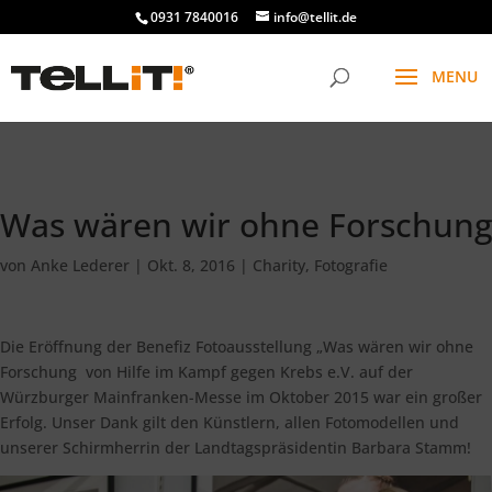
################# SINGLE
0931 7840016
info@tellit.de
Was wären wir ohne Forschung
von
Anke Lederer
|
Okt. 8, 2016
|
Charity
,
Fotografie
Die Eröffnung der Benefiz Fotoausstellung „Was wären wir ohne
Forschung von Hilfe im Kampf gegen Krebs e.V. auf der
Würzburger Mainfranken-Messe im Oktober 2015 war ein großer
Erfolg. Unser Dank gilt den Künstlern, allen Fotomodellen und
unserer Schirmherrin der Landtagspräsidentin Barbara Stamm!