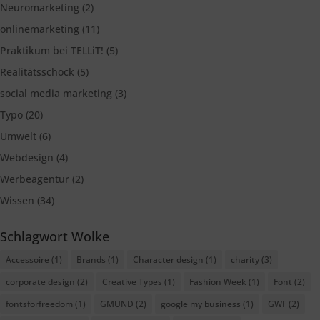
Neuromarketing
(2)
onlinemarketing
(11)
Praktikum bei TELLiT!
(5)
Realitätsschock
(5)
social media marketing
(3)
Typo
(20)
Umwelt
(6)
Webdesign
(4)
Werbeagentur
(2)
Wissen
(34)
Schlagwort Wolke
Accessoire
(1)
Brands
(1)
Character design
(1)
charity
(3)
corporate design
(2)
Creative Types
(1)
Fashion Week
(1)
Font
(2)
fontsforfreedom
(1)
GMUND
(2)
google my business
(1)
GWF
(2)