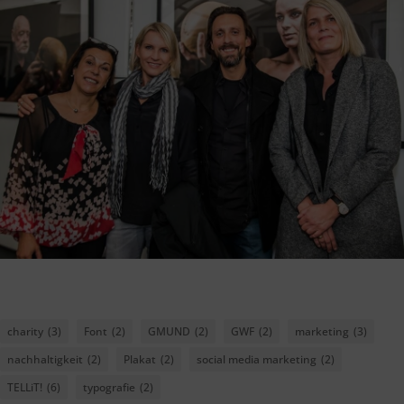
charity
(3)
Font
(2)
GMUND
(2)
GWF
(2)
marketing
(3)
nachhaltigkeit
(2)
Plakat
(2)
social media marketing
(2)
TELLiT!
(6)
typografie
(2)