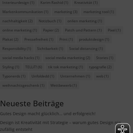
Interieurdesign
(1)
Karim Rashid
(1)
Kreativität
(1)
Markenkommunikation
(1)
marketing
(3)
marketing tool
(1)
nachhaltigkeit
(2)
Notizbuch
(1)
onlien marketing
(1)
online marketing
(1)
Papier
(2)
Patch und Pattern
(1)
Pixel
(1)
Plakat
(2)
Pressefreiheit
(1)
Print
(1)
produktdesign
(1)
Responsibility
(1)
Sichtbarkeit
(1)
Social distancing
(1)
social media hacks
(1)
social media marketing
(2)
Stories
(1)
Styling
(1)
TELLiT!
(6)
tik tok marketing
(1)
typografie
(2)
Typonerds
(1)
Unfoldedd
(1)
Unternehmen
(1)
web
(1)
weihnachtsgeschenk
(1)
Wettbewerb
(1)
Neueste Beiträge
Gutes Design macht glücklich… und erfolgreich!
Design ist Kreativität mit Strategie – warum gutes Design nie
zufällig entsteht