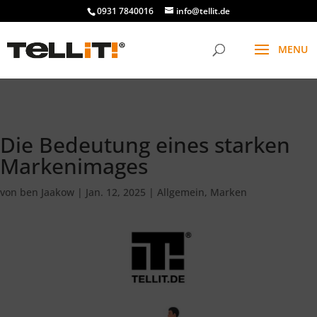
################# SINGLE
0931 7840016
info@tellit.de
Die Bedeutung eines starken
Markenimages
von
ben Jaakow
|
Jan. 12, 2025
|
Allgemein
,
Marken