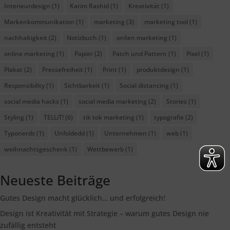
Interieurdesign
(1)
Karim Rashid
(1)
Kreativität
(1)
Markenkommunikation
(1)
marketing
(3)
marketing tool
(1)
nachhaltigkeit
(2)
Notizbuch
(1)
onlien marketing
(1)
online marketing
(1)
Papier
(2)
Patch und Pattern
(1)
Pixel
(1)
Plakat
(2)
Pressefreiheit
(1)
Print
(1)
produktdesign
(1)
Responsibility
(1)
Sichtbarkeit
(1)
Social distancing
(1)
social media hacks
(1)
social media marketing
(2)
Stories
(1)
Styling
(1)
TELLiT!
(6)
tik tok marketing
(1)
typografie
(2)
Typonerds
(1)
Unfoldedd
(1)
Unternehmen
(1)
web
(1)
weihnachtsgeschenk
(1)
Wettbewerb
(1)
Neueste Beiträge
Gutes Design macht glücklich… und erfolgreich!
Design ist Kreativität mit Strategie – warum gutes Design nie
zufällig entsteht