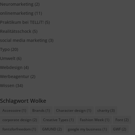
Neuromarketing
(2)
onlinemarketing
(11)
Praktikum bei TELLiT!
(5)
Realitätsschock
(5)
social media marketing
(3)
Typo
(20)
Umwelt
(6)
Webdesign
(4)
Werbeagentur
(2)
Wissen
(34)
Schlagwort Wolke
Accessoire
(1)
Brands
(1)
Character design
(1)
charity
(3)
corporate design
(2)
Creative Types
(1)
Fashion Week
(1)
Font
(2)
fontsforfreedom
(1)
GMUND
(2)
google my business
(1)
GWF
(2)