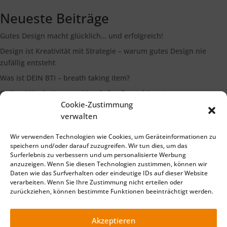
Neueste Beiträge
Gutes Design macht glücklich… und erfolgreich!
Design ist Kreativität mit Strategie – warum gutes Design nie
zufällig entsteht
Was ist DEIN BTI – breath taking item?
Online Mitarbeiterrecruiting 3: Der Funnel Ansatz
Cookie-Zustimmung
Die Bedeutung eines starken Markenimages
verwalten
Wir verwenden Technologien wie Cookies, um Geräteinformationen zu
Suchen
speichern und/oder darauf zuzugreifen. Wir tun dies, um das
Surferlebnis zu verbessern und um personalisierte Werbung
anzuzeigen. Wenn Sie diesen Technologien zustimmen, können wir
Daten wie das Surfverhalten oder eindeutige IDs auf dieser Website
verarbeiten. Wenn Sie Ihre Zustimmung nicht erteilen oder
zurückziehen, können bestimmte Funktionen beeinträchtigt werden.
Impressum
Datenschutzerklärung
©2025 TELLiT – Ihre Full Service Werbeagentur für Marketing
Akzeptieren