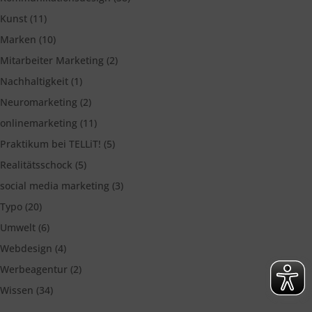
Kunst
(11)
Marken
(10)
Mitarbeiter Marketing
(2)
Nachhaltigkeit
(1)
Neuromarketing
(2)
onlinemarketing
(11)
Praktikum bei TELLiT!
(5)
Realitätsschock
(5)
social media marketing
(3)
Typo
(20)
Umwelt
(6)
Webdesign
(4)
Werbeagentur
(2)
Wissen
(34)