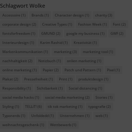
Schlagwort Wolke
Accessoire
(1)
Brands
(1)
Character design
(1)
charity
(3)
corporate design
(2)
Creative Types
(1)
Fashion Week
(1)
Font
(2)
fontsforfreedom
(1)
GMUND
(2)
google my business
(1)
GWF
(2)
Interieurdesign
(1)
Karim Rashid
(1)
Kreativität
(1)
Markenkommunikation
(1)
marketing
(3)
marketing tool
(1)
nachhaltigkeit
(2)
Notizbuch
(1)
onlien marketing
(1)
online marketing
(1)
Papier
(2)
Patch und Pattern
(1)
Pixel
(1)
Plakat
(2)
Pressefreiheit
(1)
Print
(1)
produktdesign
(1)
Responsibility
(1)
Sichtbarkeit
(1)
Social distancing
(1)
social media hacks
(1)
social media marketing
(2)
Stories
(1)
Styling
(1)
TELLiT!
(6)
tik tok marketing
(1)
typografie
(2)
Typonerds
(1)
Unfoldedd
(1)
Unternehmen
(1)
web
(1)
weihnachtsgeschenk
(1)
Wettbewerb
(1)