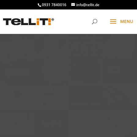
0931 7840016
info@tellit.de
t
f
g