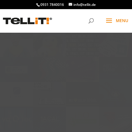
0931 7840016
info@tellit.de
t
f
g