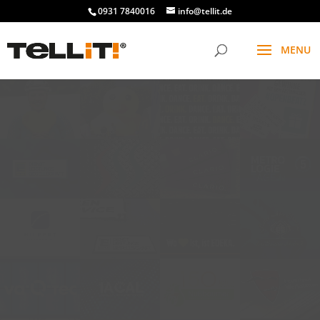
0931 7840016
info@tellit.de
t
f
g