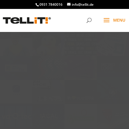
0931 7840016
info@tellit.de
t
f
g