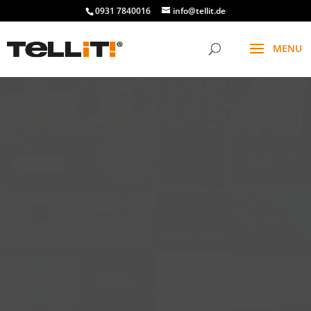
0931 7840016
info@tellit.de
t
f
g