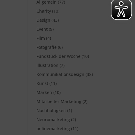
Allgemein
(77)
Charity
(10)
Design
(43)
Event
(9)
Film
(4)
Fotografie
(6)
Fundstück der Woche
(10)
Illustration
(7)
Kommunikationsdesign
(38)
Kunst
(11)
Marken
(10)
Mitarbeiter Marketing
(2)
Nachhaltigkeit
(1)
Neuromarketing
(2)
onlinemarketing
(11)