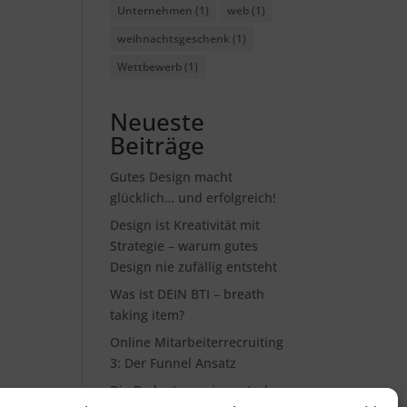
Unternehmen
(1)
web
(1)
weihnachtsgeschenk
(1)
Wettbewerb
(1)
Neueste
Beiträge
Gutes Design macht
glücklich… und erfolgreich!
Design ist Kreativität mit
Strategie – warum gutes
Design nie zufällig entsteht
Was ist DEIN BTI – breath
taking item?
Online Mitarbeiterrecruiting
3: Der Funnel Ansatz
Die Bedeutung eines starken