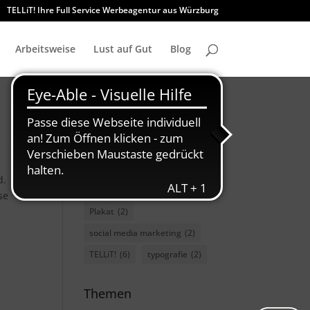
TELLiT! Ihre Full Service Werbeagentur aus Würzburg
Arbeitsweise
Lust auf Gut
Blog
charity
(3)
Font
(2)
GMUND
(2)
GWF
(2)
marketing
(3)
d.
nachhaltigkeit
(2)
se
Plakat
(2)
social media marketing
(2)
TELLiT!
(6)
typografie
(2)
Themen