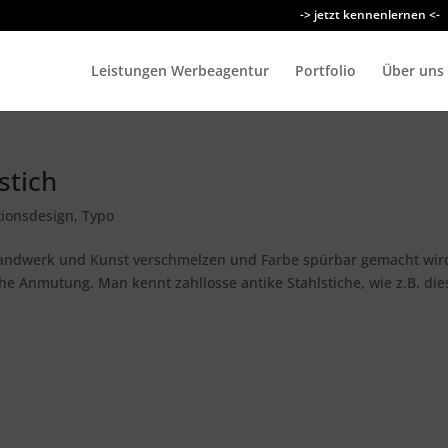
-> jetzt kennenlernen <-
Leistungen Werbeagentur
Portfolio
Über uns
stich
ionsdesign
,
Typo
 Handwerk und Kunst verschmelzen und Farbe spürbar gemacht wir
he Anmutung. Man kennt zahllosse antike Stahlstiche, wie z.B. die