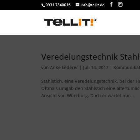
0931 7840016
info@tellit.de
Veredelungstechnik Stahl
von
Anke Lederer
|
Juli 14, 2017
|
Kommunikat
Stahlstich, eine Veredelungstechnik, bei der
Oftmals umgab den Stahlstich eine altertümlic
Ansicht von Würzburg. Doch er wartet nur...