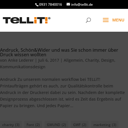
0931 7840016
info@tellit.de
Andruck, Schön&Wider und was Sie schon immer über
Druck wissen wollten
von
Anke Lederer
|
Juli 6, 2017
|
Allgemein
,
Charity
,
Design
,
Kommunikationsdesign
Andruck Zu unserem normalen workflow bei TELLiT!
Printaufträgen gehört es auch, zur Qualitätskontrolle beim
Andruck in der Druckerei dabei zu sein. Nachdem der komplette
Designprozess abgeschlossen ist, wird es Zeit das Ergebnis auf
Papier zu bringen. Und jedes Papier...
charity
(3)
Font
(2)
GMUND
(2)
GWF
(2)
marketing
(3)