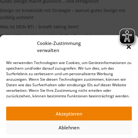
Gutes Design macht glücklich… und erfolgreich!
Design ist Kreativität mit Strategie – warum gutes Design nie
zufällig entsteht
Was ist DEIN BTI – breath taking item?
Online Mitarbeiterrecruiting 3: Der Funnel Ansatz
Cookie-Zustimmung
Die Bedeutung eines starken Markenimages
verwalten
Wir verwenden Technologien wie Cookies, um Geräteinformationen zu
Suchen
speichern und/oder darauf zuzugreifen. Wir tun dies, um das
Surferlebnis zu verbessern und um personalisierte Werbung
anzuzeigen. Wenn Sie diesen Technologien zustimmen, können wir
Daten wie das Surfverhalten oder eindeutige IDs auf dieser Website
verarbeiten. Wenn Sie Ihre Zustimmung nicht erteilen oder
zurückziehen, können bestimmte Funktionen beeinträchtigt werden.
Impressum
Datenschutzerklärung
©2025 TELLiT – Ihre Full Service Werbeagentur für Marketing
Akzeptieren
Beratung, Online Marketing, Print, Foto und Film Produktion .
Made with 🧡 in Würzburg (Bayern) - für die Region Würzburg,
Ablehnen
Main Spessart, Schweinfurt, Ochsenfurt, Lohr, Karlstadt,