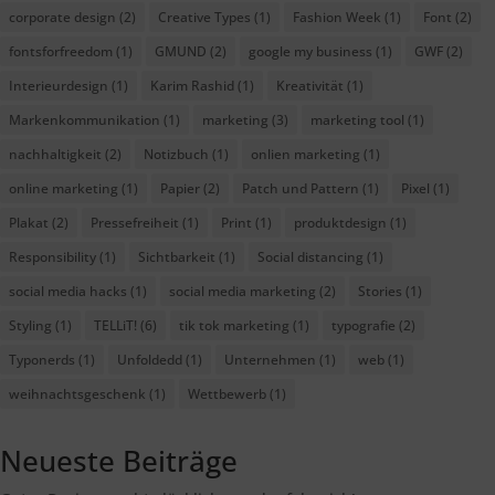
corporate design
(2)
Creative Types
(1)
Fashion Week
(1)
Font
(2)
fontsforfreedom
(1)
GMUND
(2)
google my business
(1)
GWF
(2)
Interieurdesign
(1)
Karim Rashid
(1)
Kreativität
(1)
Markenkommunikation
(1)
marketing
(3)
marketing tool
(1)
nachhaltigkeit
(2)
Notizbuch
(1)
onlien marketing
(1)
online marketing
(1)
Papier
(2)
Patch und Pattern
(1)
Pixel
(1)
Plakat
(2)
Pressefreiheit
(1)
Print
(1)
produktdesign
(1)
Responsibility
(1)
Sichtbarkeit
(1)
Social distancing
(1)
social media hacks
(1)
social media marketing
(2)
Stories
(1)
Styling
(1)
TELLiT!
(6)
tik tok marketing
(1)
typografie
(2)
Typonerds
(1)
Unfoldedd
(1)
Unternehmen
(1)
web
(1)
weihnachtsgeschenk
(1)
Wettbewerb
(1)
Neueste Beiträge