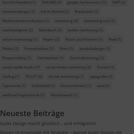
fontsforfreedom
(1)
GMUND
(2)
google my business
(1)
GWF
(2)
Interieurdesign
(1)
Karim Rashid
(1)
Kreativität
(1)
Markenkommunikation
(1)
marketing
(3)
marketing tool
(1)
nachhaltigkeit
(2)
Notizbuch
(1)
onlien marketing
(1)
online marketing
(1)
Papier
(2)
Patch und Pattern
(1)
Pixel
(1)
Plakat
(2)
Pressefreiheit
(1)
Print
(1)
produktdesign
(1)
Responsibility
(1)
Sichtbarkeit
(1)
Social distancing
(1)
social media hacks
(1)
social media marketing
(2)
Stories
(1)
Styling
(1)
TELLiT!
(6)
tik tok marketing
(1)
typografie
(2)
Typonerds
(1)
Unfoldedd
(1)
Unternehmen
(1)
web
(1)
weihnachtsgeschenk
(1)
Wettbewerb
(1)
Neueste Beiträge
Gutes Design macht glücklich… und erfolgreich!
Design ist Kreativität mit Strategie – warum gutes Design nie