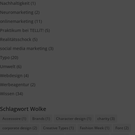
Nachhaltigkeit
(1)
Neuromarketing
(2)
onlinemarketing
(11)
Praktikum bei TELLiT!
(5)
Realitätsschock
(5)
social media marketing
(3)
Typo
(20)
Umwelt
(6)
Webdesign
(4)
Werbeagentur
(2)
Wissen
(34)
Schlagwort Wolke
Accessoire
(1)
Brands
(1)
Character design
(1)
charity
(3)
corporate design
(2)
Creative Types
(1)
Fashion Week
(1)
Font
(2)