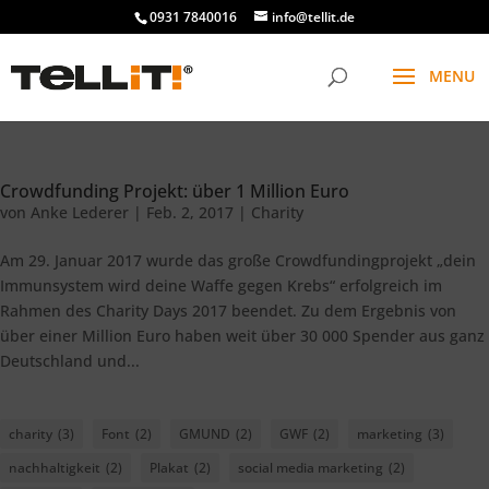
0931 7840016
info@tellit.de
Crowdfunding Projekt: über 1 Million Euro
von
Anke Lederer
|
Feb. 2, 2017
|
Charity
Am 29. Januar 2017 wurde das große Crowdfundingprojekt „dein
Immunsystem wird deine Waffe gegen Krebs“ erfolgreich im
Rahmen des Charity Days 2017 beendet. Zu dem Ergebnis von
über einer Million Euro haben weit über 30 000 Spender aus ganz
Deutschland und...
charity
(3)
Font
(2)
GMUND
(2)
GWF
(2)
marketing
(3)
nachhaltigkeit
(2)
Plakat
(2)
social media marketing
(2)