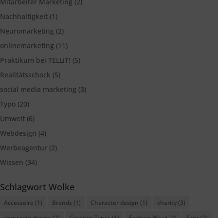
Mitarbeiter Marketing
(2)
Nachhaltigkeit
(1)
Neuromarketing
(2)
onlinemarketing
(11)
Praktikum bei TELLiT!
(5)
Realitätsschock
(5)
social media marketing
(3)
Typo
(20)
Umwelt
(6)
Webdesign
(4)
Werbeagentur
(2)
Wissen
(34)
Schlagwort Wolke
Accessoire
(1)
Brands
(1)
Character design
(1)
charity
(3)
corporate design
(2)
Creative Types
(1)
Fashion Week
(1)
Font
(2)