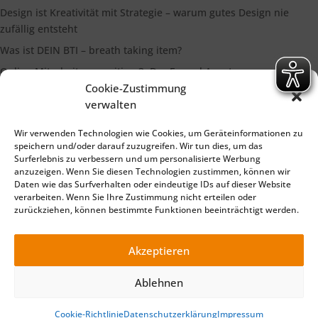
Design ist Kreativität mit Strategie – warum gutes Design nie
zufällig entsteht
Was ist DEIN BTI – breath taking item?
Online Mitarbeiterrecruiting 3: Der Funnel Ansatz
Cookie-Zustimmung
Die Bedeutung eines starken Markenimages
verwalten
Wir verwenden Technologien wie Cookies, um Geräteinformationen zu
Suchen
speichern und/oder darauf zuzugreifen. Wir tun dies, um das
Surferlebnis zu verbessern und um personalisierte Werbung
anzuzeigen. Wenn Sie diesen Technologien zustimmen, können wir
Daten wie das Surfverhalten oder eindeutige IDs auf dieser Website
verarbeiten. Wenn Sie Ihre Zustimmung nicht erteilen oder
zurückziehen, können bestimmte Funktionen beeinträchtigt werden.
Impressum
Datenschutzerklärung
©2025 TELLiT – Ihre Full Service Werbeagentur für Marketing
Akzeptieren
Beratung, Online Marketing, Print, Foto und Film Produktion .
Made with 🧡 in Würzburg (Bayern) - für die Region Würzburg,
Ablehnen
Main Spessart, Schweinfurt, Ochsenfurt, Lohr, Karlstadt,
Marktheidenfeld,
Cookie-Richtlinie
Datenschutzerklärung
Impressum