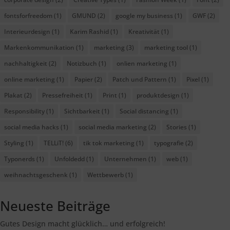
fontsforfreedom
(1)
GMUND
(2)
google my business
(1)
GWF
(2)
Interieurdesign
(1)
Karim Rashid
(1)
Kreativität
(1)
Markenkommunikation
(1)
marketing
(3)
marketing tool
(1)
nachhaltigkeit
(2)
Notizbuch
(1)
onlien marketing
(1)
online marketing
(1)
Papier
(2)
Patch und Pattern
(1)
Pixel
(1)
Plakat
(2)
Pressefreiheit
(1)
Print
(1)
produktdesign
(1)
Responsibility
(1)
Sichtbarkeit
(1)
Social distancing
(1)
social media hacks
(1)
social media marketing
(2)
Stories
(1)
Styling
(1)
TELLiT!
(6)
tik tok marketing
(1)
typografie
(2)
Typonerds
(1)
Unfoldedd
(1)
Unternehmen
(1)
web
(1)
weihnachtsgeschenk
(1)
Wettbewerb
(1)
Neueste Beiträge
Gutes Design macht glücklich… und erfolgreich!