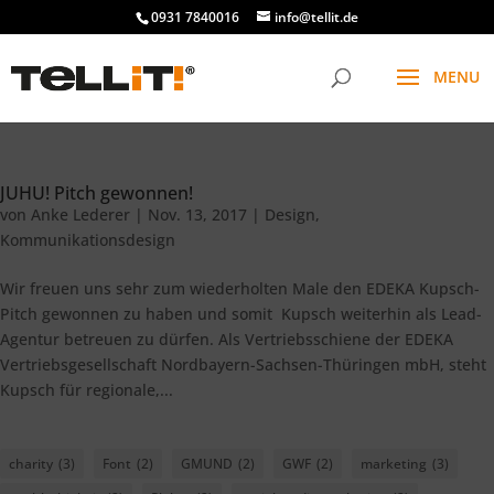
0931 7840016
info@tellit.de
JUHU! Pitch gewonnen!
von
Anke Lederer
|
Nov. 13, 2017
|
Design
,
Kommunikationsdesign
Wir freuen uns sehr zum wiederholten Male den EDEKA Kupsch-
Pitch gewonnen zu haben und somit Kupsch weiterhin als Lead-
Agentur betreuen zu dürfen. Als Vertriebsschiene der EDEKA
Vertriebsgesellschaft Nordbayern-Sachsen-Thüringen mbH, steht
Kupsch für regionale,...
charity
(3)
Font
(2)
GMUND
(2)
GWF
(2)
marketing
(3)