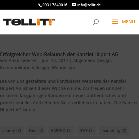
0931 7840016
info@tellit.de
Erfolgreicher Web-Relaunch der Kanzlei Hilpert AG
von
Anke Lederer
|
Juni 14, 2017
|
Allgemein
,
Design
,
Kommunikationsdesign
,
Webdesign
Die von uns gestaltete und konzipierte Webseite der Kanzlei
Hilpert AG ist seit dieser Woche online. Wir freuen uns sehr
unserem langjährigen Kunden ein neues authentisches und
professionelles Auftreten im Netz verliehen zu haben. Die Kanzlei
Hilpert AG ist ein...
charity
(3)
Font
(2)
GMUND
(2)
GWF
(2)
marketing
(3)