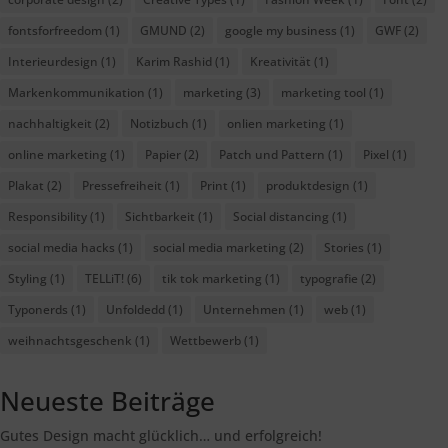
fontsforfreedom
(1)
GMUND
(2)
google my business
(1)
GWF
(2)
Interieurdesign
(1)
Karim Rashid
(1)
Kreativität
(1)
Markenkommunikation
(1)
marketing
(3)
marketing tool
(1)
nachhaltigkeit
(2)
Notizbuch
(1)
onlien marketing
(1)
online marketing
(1)
Papier
(2)
Patch und Pattern
(1)
Pixel
(1)
Plakat
(2)
Pressefreiheit
(1)
Print
(1)
produktdesign
(1)
Responsibility
(1)
Sichtbarkeit
(1)
Social distancing
(1)
social media hacks
(1)
social media marketing
(2)
Stories
(1)
Styling
(1)
TELLiT!
(6)
tik tok marketing
(1)
typografie
(2)
Typonerds
(1)
Unfoldedd
(1)
Unternehmen
(1)
web
(1)
weihnachtsgeschenk
(1)
Wettbewerb
(1)
Neueste Beiträge
Gutes Design macht glücklich… und erfolgreich!