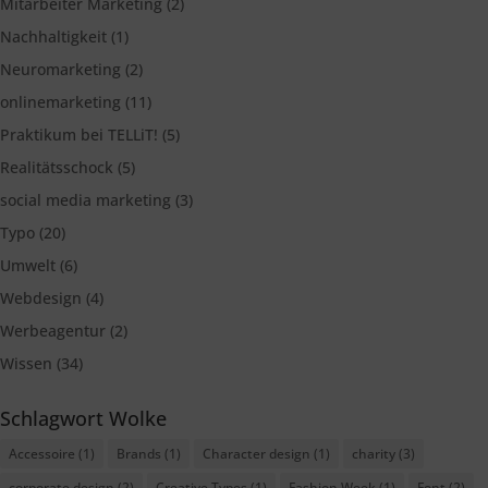
Mitarbeiter Marketing
(2)
Nachhaltigkeit
(1)
Neuromarketing
(2)
onlinemarketing
(11)
Praktikum bei TELLiT!
(5)
Realitätsschock
(5)
social media marketing
(3)
Typo
(20)
Umwelt
(6)
Webdesign
(4)
Werbeagentur
(2)
Wissen
(34)
Schlagwort Wolke
Accessoire
(1)
Brands
(1)
Character design
(1)
charity
(3)
corporate design
(2)
Creative Types
(1)
Fashion Week
(1)
Font
(2)