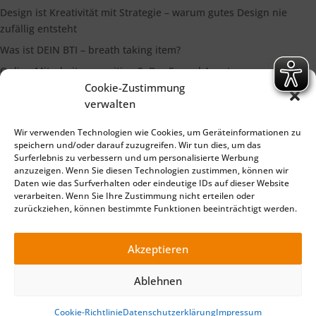
Design ist Kreativität mit Strategie – warum gutes Design nie
zufällig entsteht
Was ist DEIN BTI – breath taking item?
Online Mitarbeiterrecruiting 3: Der Funnel Ansatz
Cookie-Zustimmung
Die Bedeutung eines starken Markenimages
verwalten
Wir verwenden Technologien wie Cookies, um Geräteinformationen zu
Suchen
speichern und/oder darauf zuzugreifen. Wir tun dies, um das
Surferlebnis zu verbessern und um personalisierte Werbung
anzuzeigen. Wenn Sie diesen Technologien zustimmen, können wir
Daten wie das Surfverhalten oder eindeutige IDs auf dieser Website
verarbeiten. Wenn Sie Ihre Zustimmung nicht erteilen oder
zurückziehen, können bestimmte Funktionen beeinträchtigt werden.
Impressum
Datenschutzerklärung
©2025 TELLiT – Ihre Full Service Werbeagentur für Marketing
Akzeptieren
Beratung, Online Marketing, Print, Foto und Film Produktion .
Made with 🧡 in Würzburg (Bayern) - für die Region Würzburg,
Ablehnen
Main Spessart, Schweinfurt, Ochsenfurt, Lohr, Karlstadt,
Marktheidenfeld,
Cookie-Richtlinie
Datenschutzerklärung
Impressum