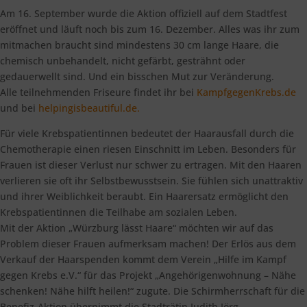
Am 16. September wurde die Aktion offiziell auf dem Stadtfest
eröffnet und läuft noch bis zum 16. Dezember. Alles was ihr zum
mitmachen braucht sind mindestens 30 cm lange Haare, die
chemisch unbehandelt, nicht gefärbt, gesträhnt oder
gedauerwellt sind. Und ein bisschen Mut zur Veränderung.
Alle teilnehmenden Friseure findet ihr bei
KampfgegenKrebs.de
und bei
helpingisbeautiful.de.
Für viele Krebspatientinnen bedeutet der Haarausfall durch die
Chemotherapie einen riesen Einschnitt im Leben. Besonders für
Frauen ist dieser Verlust nur schwer zu ertragen. Mit den Haaren
verlieren sie oft ihr Selbstbewusstsein. Sie fühlen sich unattraktiv
und ihrer Weiblichkeit beraubt. Ein Haarersatz ermöglicht den
Krebspatientinnen die Teilhabe am sozialen Leben.
Mit der Aktion „Würzburg lässt Haare“ möchten wir auf das
Problem dieser Frauen aufmerksam machen! Der Erlös aus dem
Verkauf der Haarspenden kommt dem Verein „Hilfe im Kampf
gegen Krebs e.V.“ für das Projekt „Angehörigenwohnung – Nähe
schenken! Nähe hilft heilen!“ zugute. Die Schirmherrschaft für die
Benefiz-Aktion übernimmt die Stadträtin Judith Jörg.