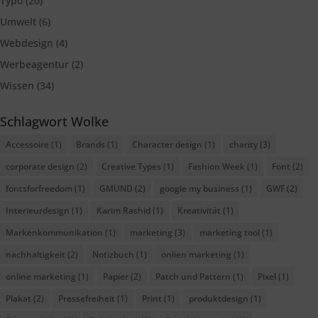
Typo
(20)
Umwelt
(6)
Webdesign
(4)
Werbeagentur
(2)
Wissen
(34)
Schlagwort Wolke
Accessoire
(1)
Brands
(1)
Character design
(1)
charity
(3)
corporate design
(2)
Creative Types
(1)
Fashion Week
(1)
Font
(2)
fontsforfreedom
(1)
GMUND
(2)
google my business
(1)
GWF
(2)
Interieurdesign
(1)
Karim Rashid
(1)
Kreativität
(1)
Markenkommunikation
(1)
marketing
(3)
marketing tool
(1)
nachhaltigkeit
(2)
Notizbuch
(1)
onlien marketing
(1)
online marketing
(1)
Papier
(2)
Patch und Pattern
(1)
Pixel
(1)
Plakat
(2)
Pressefreiheit
(1)
Print
(1)
produktdesign
(1)