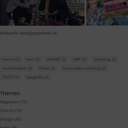
Bildquelle: kampfgegenkrebs.de
charity
(3)
Font
(2)
GMUND
(2)
GWF
(2)
marketing
(3)
nachhaltigkeit
(2)
Plakat
(2)
social media marketing
(2)
TELLiT!
(6)
typografie
(2)
Themen
Allgemein
(77)
Charity
(10)
Design
(43)
Event
(9)