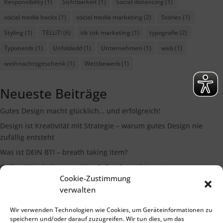
Responsibility
(1)
Sichtbarkeit
(1)
Social distancing
(1)
social media hacks
(1)
social media marketing
(2)
Stories
(1)
Styling
(1)
TELLiT!
(6)
tik tok marketing
(1)
typografie
(2)
Typonerds
(1)
Unfoldedd
(1)
Unternehmen
(1)
web
(1)
weihnachtsgeschenk
(1)
Wettbewerb
(1)
Neueste Beiträge
Gutes Design macht glücklich… und erfolgreich!
Design ist Kreativität mit Strategie – warum gutes Design nie
zufällig entsteht
Was ist DEIN BTI – breath taking item?
Online Mitarbeiterrecruiting 3: Der Funnel Ansatz
Cookie-Zustimmung
Die Bedeutung eines starken Markenimages
verwalten
Wir verwenden Technologien wie Cookies, um Geräteinformationen zu
Suchen
speichern und/oder darauf zuzugreifen. Wir tun dies, um das