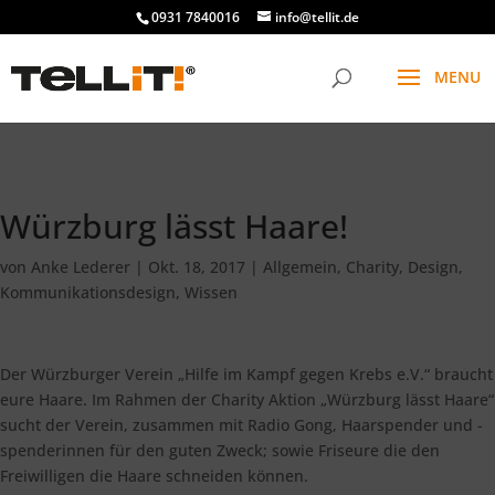
################# SINGLE
0931 7840016
info@tellit.de
Würzburg lässt Haare!
von
Anke Lederer
|
Okt. 18, 2017
|
Allgemein
,
Charity
,
Design
,
Kommunikationsdesign
,
Wissen
Der Würzburger Verein „Hilfe im Kampf gegen Krebs e.V.“ braucht
eure Haare. Im Rahmen der Charity Aktion „Würzburg lässt Haare“
sucht der Verein, zusammen mit Radio Gong, Haarspender und -
spenderinnen für den guten Zweck; sowie Friseure die den
Freiwilligen die Haare schneiden können.