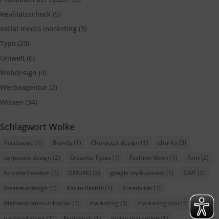
Realitätsschock
(5)
social media marketing
(3)
Typo
(20)
Umwelt
(6)
Webdesign
(4)
Werbeagentur
(2)
Wissen
(34)
Schlagwort Wolke
Accessoire
(1)
Brands
(1)
Character design
(1)
charity
(3)
corporate design
(2)
Creative Types
(1)
Fashion Week
(1)
Font
(2)
fontsforfreedom
(1)
GMUND
(2)
google my business
(1)
GWF
(2)
Interieurdesign
(1)
Karim Rashid
(1)
Kreativität
(1)
Markenkommunikation
(1)
marketing
(3)
marketing tool
(1)
nachhaltigkeit
(2)
Notizbuch
(1)
onlien marketing
(1)