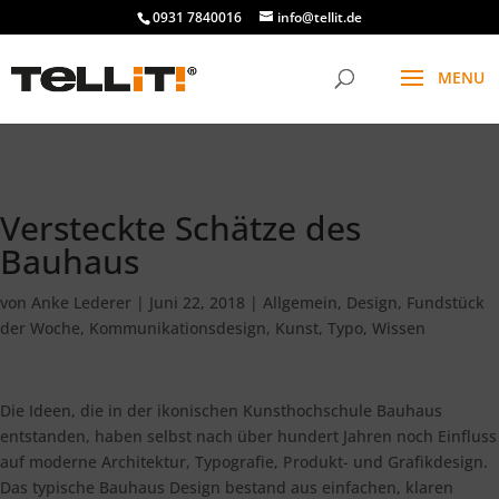
################# SINGLE
0931 7840016
info@tellit.de
Versteckte Schätze des
Bauhaus
von
Anke Lederer
|
Juni 22, 2018
|
Allgemein
,
Design
,
Fundstück
der Woche
,
Kommunikationsdesign
,
Kunst
,
Typo
,
Wissen
Die Ideen, die in der ikonischen Kunsthochschule Bauhaus
entstanden, haben selbst nach über hundert Jahren noch Einfluss
auf moderne Architektur, Typografie, Produkt- und Grafikdesign.
Das typische Bauhaus Design bestand aus einfachen, klaren