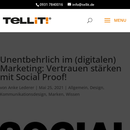
################# SINGLE
0931 7840016
info@tellit.de
Unentbehrlich im (digitalen)
Marketing: Vertrauen stärken
mit Social Proof!
von
Anke Lederer
|
Mai 25, 2021
|
Allgemein
,
Design
,
Kommunikationsdesign
,
Marken
,
Wissen