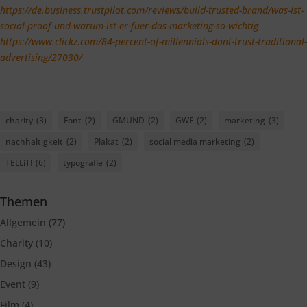
https://de.business.trustpilot.com/reviews/build-trusted-brand/was-ist-
social-proof-und-warum-ist-er-fuer-das-marketing-so-wichtig
https://www.clickz.com/84-percent-of-millennials-dont-trust-traditional-
advertising/27030/
charity
(3)
Font
(2)
GMUND
(2)
GWF
(2)
marketing
(3)
nachhaltigkeit
(2)
Plakat
(2)
social media marketing
(2)
TELLiT!
(6)
typografie
(2)
Themen
Allgemein
(77)
Charity
(10)
Design
(43)
Event
(9)
Film
(4)