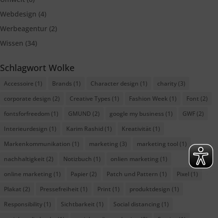
Webdesign
(4)
Werbeagentur
(2)
Wissen
(34)
Schlagwort Wolke
Accessoire
(1)
Brands
(1)
Character design
(1)
charity
(3)
corporate design
(2)
Creative Types
(1)
Fashion Week
(1)
Font
(2)
fontsforfreedom
(1)
GMUND
(2)
google my business
(1)
GWF
(2)
Interieurdesign
(1)
Karim Rashid
(1)
Kreativität
(1)
Markenkommunikation
(1)
marketing
(3)
marketing tool
(1)
nachhaltigkeit
(2)
Notizbuch
(1)
onlien marketing
(1)
online marketing
(1)
Papier
(2)
Patch und Pattern
(1)
Pixel
(1)
Plakat
(2)
Pressefreiheit
(1)
Print
(1)
produktdesign
(1)
Responsibility
(1)
Sichtbarkeit
(1)
Social distancing
(1)