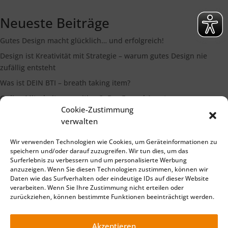
Neueste Beiträge
Gutes Design macht glücklich… und erfolgreich!
Design ist Kreativität mit Strategie – warum gutes Design nie
zufällig entsteht
Was ist DEIN BTI – breath taking item?
Online Mitarbeiterrecruiting 3: Der Funnel Ansatz
Cookie-Zustimmung
Die Bedeutung eines starken Markenimages
verwalten
Wir verwenden Technologien wie Cookies, um Geräteinformationen zu
Suchen
speichern und/oder darauf zuzugreifen. Wir tun dies, um das
Surferlebnis zu verbessern und um personalisierte Werbung
anzuzeigen. Wenn Sie diesen Technologien zustimmen, können wir
Daten wie das Surfverhalten oder eindeutige IDs auf dieser Website
verarbeiten. Wenn Sie Ihre Zustimmung nicht erteilen oder
zurückziehen, können bestimmte Funktionen beeinträchtigt werden.
Impressum
Datenschutzerklärung
©2025 TELLiT – Ihre Full Service Werbeagentur für Marketing
Akzeptieren