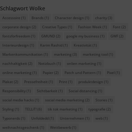
Schlagwort Wolke
Accessoire
(1)
Brands
(1)
Character design
(1)
charity
(3)
corporate design
(2)
Creative Types
(1)
Fashion Week
(1)
Font
(2)
fontsforfreedom
(1)
GMUND
(2)
google my business
(1)
GWF
(2)
Interieurdesign
(1)
Karim Rashid
(1)
Kreativität
(1)
Markenkommunikation
(1)
marketing
(3)
marketing tool
(1)
nachhaltigkeit
(2)
Notizbuch
(1)
onlien marketing
(1)
online marketing
(1)
Papier
(2)
Patch und Pattern
(1)
Pixel
(1)
Plakat
(2)
Pressefreiheit
(1)
Print
(1)
produktdesign
(1)
Responsibility
(1)
Sichtbarkeit
(1)
Social distancing
(1)
social media hacks
(1)
social media marketing
(2)
Stories
(1)
Styling
(1)
TELLiT!
(6)
tik tok marketing
(1)
typografie
(2)
Typonerds
(1)
Unfoldedd
(1)
Unternehmen
(1)
web
(1)
weihnachtsgeschenk
(1)
Wettbewerb
(1)