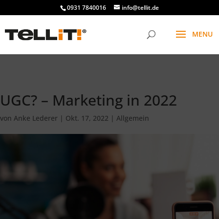
################# SINGLE
0931 7840016
info@tellit.de
UGC? – Marketing in 2022
von
Anke Lederer
|
Okt. 17, 2022
|
Allgemein