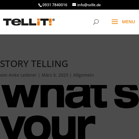
################# SINGLE
0931 7840016
info@tellit.de
STORY TELLING
von
Anke Lederer
|
März 6, 2023
|
Allgemein