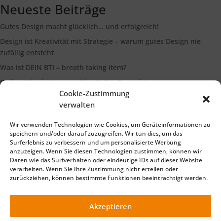
Neueste Beiträge
Gutes Design macht glücklich… und erfolgreich!
Design ist Kreativität mit Strategie – warum gutes Design nie
zufällig entsteht
Was ist DEIN BTI – breath taking item?
Online Mitarbeiterrecruiting 3: Der Funnel Ansatz
Cookie-Zustimmung
Die Bedeutung eines starken Markenimages
verwalten
Wir verwenden Technologien wie Cookies, um Geräteinformationen zu
Suchen
speichern und/oder darauf zuzugreifen. Wir tun dies, um das
Surferlebnis zu verbessern und um personalisierte Werbung
anzuzeigen. Wenn Sie diesen Technologien zustimmen, können wir
Daten wie das Surfverhalten oder eindeutige IDs auf dieser Website
verarbeiten. Wenn Sie Ihre Zustimmung nicht erteilen oder
zurückziehen, können bestimmte Funktionen beeinträchtigt werden.
Impressum
Datenschutzerklärung
©2025 TELLiT – Ihre Full Service Werbeagentur für Marketing
Akzeptieren
Beratung, Online Marketing, Print, Foto und Film Produktion .