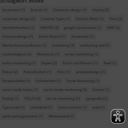
Schlagwort Wolke
Accessoire
(1)
Brands
(1)
Character design
(1)
charity
(3)
corporate design
(2)
Creative Types
(1)
Fashion Week
(1)
Font
(2)
fontsforfreedom
(1)
GMUND
(2)
google my business
(1)
GWF
(2)
Interieurdesign
(1)
Karim Rashid
(1)
Kreativität
(1)
Markenkommunikation
(1)
marketing
(3)
marketing tool
(1)
nachhaltigkeit
(2)
Notizbuch
(1)
onlien marketing
(1)
online marketing
(1)
Papier
(2)
Patch und Pattern
(1)
Pixel
(1)
Plakat
(2)
Pressefreiheit
(1)
Print
(1)
produktdesign
(1)
Responsibility
(1)
Sichtbarkeit
(1)
Social distancing
(1)
social media hacks
(1)
social media marketing
(2)
Stories
(1)
Styling
(1)
TELLiT!
(6)
tik tok marketing
(1)
typografie
(2)
Typonerds
(1)
Unfoldedd
(1)
Unternehmen
(1)
web
(1)
weihnachtsgeschenk
(1)
Wettbewerb
(1)