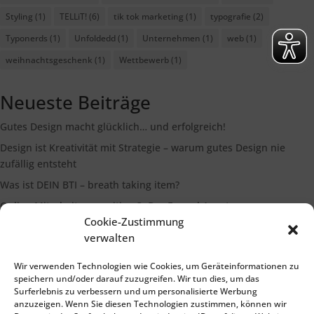
Styling
(1)
TELLiT!
(6)
tik tok marketing
(1)
typografie
(2)
Typonerds
(1)
Unfoldedd
(1)
Unternehmen
(1)
web
(1)
weihnachtsgeschenk
(1)
Wettbewerb
(1)
Neueste Beiträge
Gutes Design macht glücklich… und erfolgreich!
Design ist Kreativität mit Strategie – warum gutes Design nie
zufällig entsteht
Was ist DEIN BTI – breath taking item?
Online Mitarbeiterrecruiting 3: Der Funnel Ansatz
Cookie-Zustimmung
Die Bedeutung eines starken Markenimages
verwalten
Wir verwenden Technologien wie Cookies, um Geräteinformationen zu
Suchen
speichern und/oder darauf zuzugreifen. Wir tun dies, um das
Surferlebnis zu verbessern und um personalisierte Werbung
anzuzeigen. Wenn Sie diesen Technologien zustimmen, können wir