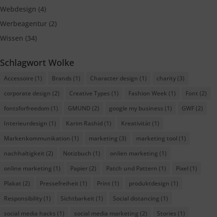
Webdesign
(4)
Werbeagentur
(2)
Wissen
(34)
Schlagwort Wolke
Accessoire
(1)
Brands
(1)
Character design
(1)
charity
(3)
corporate design
(2)
Creative Types
(1)
Fashion Week
(1)
Font
(2)
fontsforfreedom
(1)
GMUND
(2)
google my business
(1)
GWF
(2)
Interieurdesign
(1)
Karim Rashid
(1)
Kreativität
(1)
Markenkommunikation
(1)
marketing
(3)
marketing tool
(1)
nachhaltigkeit
(2)
Notizbuch
(1)
onlien marketing
(1)
online marketing
(1)
Papier
(2)
Patch und Pattern
(1)
Pixel
(1)
Plakat
(2)
Pressefreiheit
(1)
Print
(1)
produktdesign
(1)
Responsibility
(1)
Sichtbarkeit
(1)
Social distancing
(1)
social media hacks
(1)
social media marketing
(2)
Stories
(1)