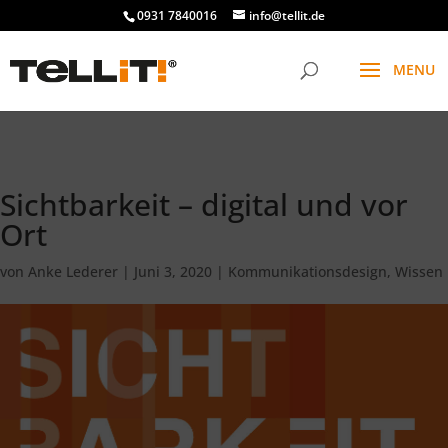
################# SINGLE
0931 7840016
info@tellit.de
Sichtbarkeit – digital und vor
Ort
von
Anke Lederer
|
Juni 3, 2020
|
Kommunikationsdesign
,
Wissen