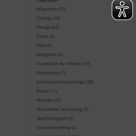
Allgemein
(77)
Charity
(10)
Design
(43)
Event
(9)
Film
(4)
Fotografie
(6)
Fundstück der Woche
(10)
Illustration
(7)
Kommunikationsdesign
(38)
Kunst
(11)
Marken
(10)
Mitarbeiter Marketing
(2)
Nachhaltigkeit
(1)
Neuromarketing
(2)