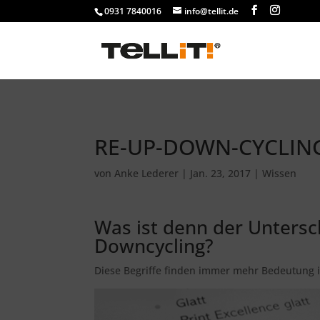
################# SINGLE
0931 7840016
info@tellit.de
RE-UP-DOWN-CYCLIN
von
Anke Lederer
|
Jan. 23, 2017
|
Wissen
Was ist denn der Untersc
Downcycling?
Diese Begriffe finden immer mehr Bedeutung in