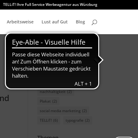
TELLiT! Ihre Full Service Werbeagentur aus Würzburg
Arbeitsweise
Lust auf Gut
Blog
charity
(3)
Font
(2)
GMUND
(2)
GWF
(2)
marketing
(3)
nachhaltigkeit
(2)
und
Plakat
(2)
social media marketing
(2)
TELLiT!
(6)
typografie
(2)
Themen