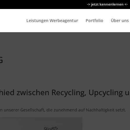
-> jetzt kennenlernen <-
Leistungen Werbeagentur
Portfolio
Über uns
G
hied zwischen Recycling, Upcycling 
 unserer Gesellschaft, die zunehmend auf Nachhaltigkeit setzt.