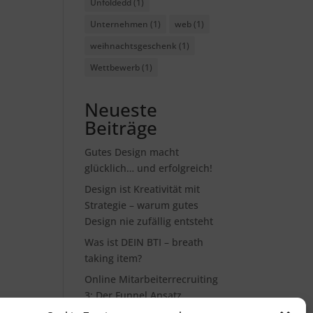
Unfoldedd
(1)
Unternehmen
(1)
web
(1)
weihnachtsgeschenk
(1)
Wettbewerb
(1)
Neueste
Beiträge
Gutes Design macht
glücklich… und erfolgreich!
Design ist Kreativität mit
Strategie – warum gutes
Design nie zufällig entsteht
Was ist DEIN BTI – breath
taking item?
Online Mitarbeiterrecruiting
3: Der Funnel Ansatz