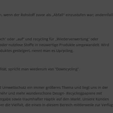
n, wenn der Rohstoff zuvor als „Abfall“ einzustufen war; andernfall
ch“ oder „auf“ und recycling für „Wiederverwertung“ oder
oder nutzlose Stoffe in neuwertige Produkte umgewandelt. Wird
oduktes gesteigert, nennt man es Upcycling.
lität, spricht man wiederum von “Downcycling”.
nd Umweltschutz ein immer größeres Thema und liegt uns in der
mehr und mehr wunderschöne Design- Recyclingpapiere mit
rgabe sowie traumhafter Haptik auf den Markt. Unsere Kunden
 die Vielfalt, die einen in diesem Bereich mittlerweile zur Verfü