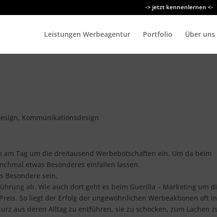
-> jetzt kennenlernen <-
Leistungen Werbeagentur
Portfolio
Über uns
esign
,
Kommunikationsdesign
n am Tag um die dreitausend Werbebotschaften ein. Um da beim
hmal etwas Besonderes einfallen lassen.
es Besondere sein.
gsführung ab. Wie auch dort geht es beim Guerilla – Marketing um d
eis. So liegt der Erfolg der ungewöhnlichen Werbeaktionen oft in
 kurz aus deren Alltag zu entführen, sie zu schocken, zum Lachen z