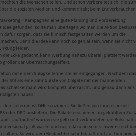
e möchten die Menschen teilen. Und schon verbereitet sich, die zu
, über die sozialen Medien und kommt direkt beim Endverbraucher 
 – Marketing – Kampagnen eine gute Planung und Vorbereitung
le Idee gefunden, sollte man überlegen wo man die Aktion bestpa
man dafür sorgen, dass sie filmisch festgehalten werden um die
 machen. Denn die Idee kann noch so genial sein, wenn sie nicht 
irkung leider.
um die Ecke gedacht, kann Werbung nahezu überall platziert werde
o größer der Überraschungseffekt.
oration mit einem Süßigkeitenhersteller eingegangen. Nachdem das
h der Stil als eine Zahnbürste von Colgate mit der mahnenden
Das Schleckermaul wird komplett überrascht, und genau dann ans
nötigsten haben.
r den Lieferdienst DHL konzipiert. Sie ließen von ihnen speziell
PS oder DPD ausliefern. Die Pakete erschienen, in gekühltem Zust
 aber „auftauten“ wurden sie gelb und verkündeten die Botschaft
berdimensional groß waren und noch dazu an sehr schwer erreichba
n sollten. So wird dem Beobachter sehr lebhaft und auf humorvoll