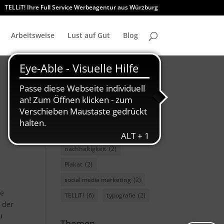
TELLiT! Ihre Full Service Werbeagentur aus Würzburg
Arbeitsweise
Lust auf Gut
Blog
charity
(3)
Font
(2)
GMUND
(2)
GWF
(2)
marketing
(3)
nachhaltigkeit
(2)
Plakat
(2)
social media marketing
(2)
ie
TELLiT!
(6)
typografie
(2)
 der
u
Themen