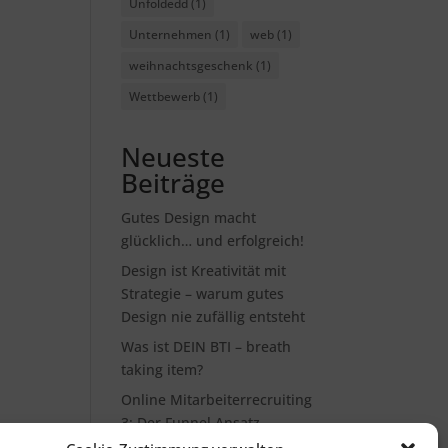
Unfoldedd
(1)
Unternehmen
(1)
web
(1)
weihnachtsgeschenk
(1)
Wettbewerb
(1)
Neueste
Beiträge
Gutes Design macht
glücklich… und erfolgreich!
Design ist Kreativität mit
Strategie – warum gutes
Design nie zufällig entsteht
Was ist DEIN BTI – breath
taking item?
Online Mitarbeiterrecruiting
3: Der Funnel Ansatz