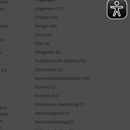
meist
an.
Allgemein
(77)
Charity
(10)
ssend
Design
(43)
Event
(9)
von
Film
(4)
Fotografie
(6)
n.
Fundstück der Woche
(10)
Illustration
(7)
 Eis
Kommunikationsdesign
(38)
Kunst
(11)
Marken
(10)
Mitarbeiter Marketing
(2)
and,
Nachhaltigkeit
(1)
 „DHL
re
Neuromarketing
(2)
e