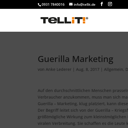
################# SINGLE
0931 7840016
info@tellit.de
Guerilla Marketing
von
Anke Lederer
|
Aug. 8, 2017
|
Allgemein
,
D
Auf den durchschnittlichen Menschen prassel
Verbraucher anzukommen, muss man sich manc
Guerilla – Marketing, klug platziert, kann dies
Der Begriff leitet sich von der Guerilla – Krie
größtmögliche Wirkung zum kleinstmöglichen Pr
viralen Verbreitung. Sie schaffen es die Leute