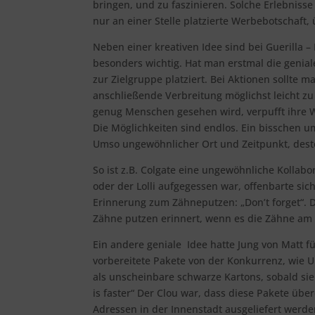
bringen, und zu faszinieren. Solche Erlebniss
nur an einer Stelle platzierte Werbebotschaft
Neben einer kreativen Idee sind bei Guerilla
besonders wichtig. Hat man erstmal die genia
zur Zielgruppe platziert. Bei Aktionen sollte 
anschließende Verbreitung möglichst leicht zu
genug Menschen gesehen wird, verpufft ihre W
Die Möglichkeiten sind endlos. Ein bisschen 
Umso ungewöhnlicher Ort und Zeitpunkt, dest
So ist z.B. Colgate eine ungewöhnliche Kollab
oder der Lolli aufgegessen war, offenbarte sic
Erinnerung zum Zähneputzen: „Don’t forget“. 
Zähne putzen erinnert, wenn es die Zähne am 
Ein andere geniale Idee hatte Jung von Matt fü
vorbereitete Pakete von der Konkurrenz, wie U
als unscheinbare schwarze Kartons, sobald sie
is faster“ Der Clou war, dass diese Pakete ü
Adressen in der Innenstadt ausgeliefert werde