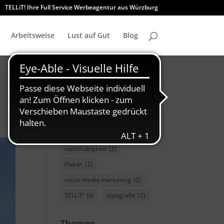
TELLiT! Ihre Full Service Werbeagentur aus Würzburg
Arbeitsweise
Lust auf Gut
Blog
charity
(3)
Font
(2)
GMUND
(2)
GWF
(2)
marketing
(3)
nachhaltigkeit
(2)
Plakat
(2)
social media marketing
(2)
TELLiT!
(6)
typografie
(2)
Themen