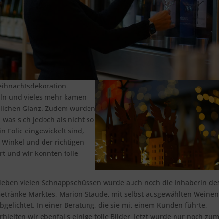
eihnachtsdekoration.
ln und vieles mehr kamen
htlichen Glanz. Zudem wurden
was sich jedoch als nicht so
n Folie eingewickelt sind,
n Winkel und der richtigen
rt und wir konnten tolle
eben vielen Schnappschüssen wurde auch noch die Inhaberin de
etränke Marktes, Marion Staude, mit selbst ausgewählten Weinen
bgelichtet. In einer Beratung, die sie mit einem Kunden führte,
rhielten wir ebenfalls einige tolle Bilder. Jetzt wurde nur noch zum