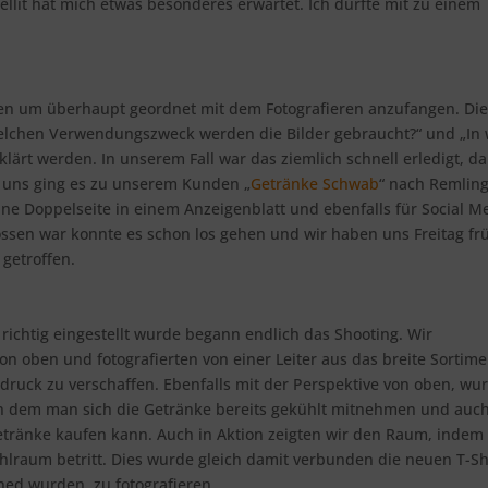
llit hat mich etwas besonderes erwartet. Ich durfte mit zu einem
den um überhaupt geordnet mit dem Fotografieren anzufangen. Die
r welchen Verwendungszweck werden die Bilder gebraucht?“ und „In
klärt werden. In unserem Fall war das ziemlich schnell erledigt, da
r uns ging es zu unserem Kunden „
Getränke Schwab
“ nach Remlin
ne Doppelseite in einem Anzeigenblatt und ebenfalls für Social M
lossen war konnte es schon los gehen und wir haben uns Freitag fr
getroffen.
ichtig eingestellt wurde begann endlich das Shooting. Wir
on oben und fotografierten von einer Leiter aus das breite Sortime
uck zu verschaffen. Ebenfalls mit der Perspektive von oben, wu
n dem man sich die Getränke bereits gekühlt mitnehmen und auc
 Getränke kaufen kann. Auch in Aktion zeigten wir den Raum, indem
hlraum betritt. Dies wurde gleich damit verbunden die neuen T-Shi
ed wurden, zu fotografieren.