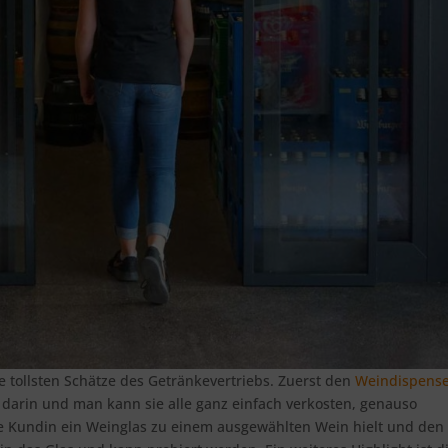
e tollsten Schätze des Getränkevertriebs. Zuerst den
Weindispens
n darin und man kann sie alle ganz einfach verkosten, genauso
ine Kundin ein Weinglas zu einem ausgewählten Wein hielt und den