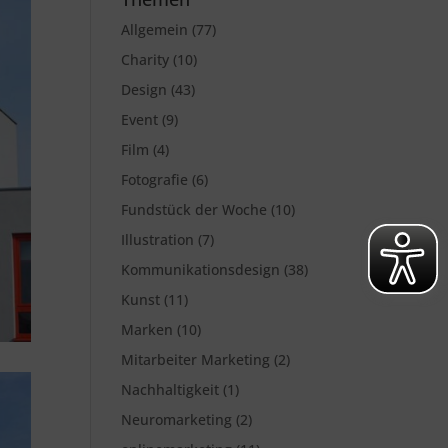
Allgemein
(77)
Charity
(10)
Design
(43)
Event
(9)
Film
(4)
Fotografie
(6)
Fundstück der Woche
(10)
Illustration
(7)
Kommunikationsdesign
(38)
Kunst
(11)
Marken
(10)
Mitarbeiter Marketing
(2)
Nachhaltigkeit
(1)
Neuromarketing
(2)