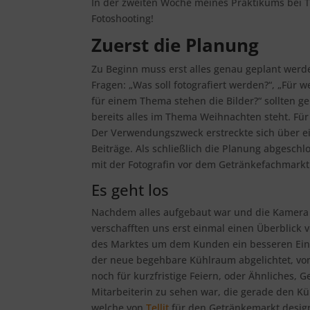
In der zweiten Woche meines Praktikums bei Te
Fotoshooting!
Zuerst die Planung
Zu Beginn muss erst alles genau geplant wer
Fragen: „Was soll fotografiert werden?“, „Fü
für einem Thema stehen die Bilder?“ sollten ge
bereits alles im Thema Weihnachten steht. Fü
Der Verwendungszweck erstreckte sich über ei
Beiträge. Als schließlich die Planung abgesch
mit der Fotografin vor dem Getränkefachmarkt 
Es geht los
Nachdem alles aufgebaut war und die Kamera r
verschafften uns erst einmal einen Überblick v
des Marktes um dem Kunden ein besseren Eindr
der neue begehbare Kühlraum abgelichtet, vo
noch für kurzfristige Feiern, oder Ähnliches,
Mitarbeiterin zu sehen war, die gerade den Kü
welche von
Tellit
für den Getränkemarkt design