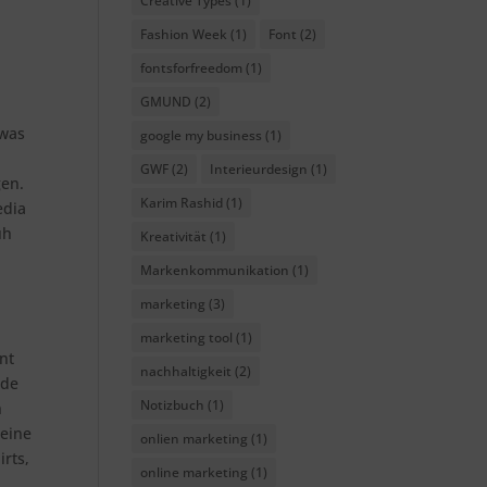
Creative Types
(1)
Fashion Week
(1)
Font
(2)
fontsforfreedom
(1)
GMUND
(2)
 was
google my business
(1)
GWF
(2)
Interieurdesign
(1)
gen.
Karim Rashid
(1)
edia
üh
Kreativität
(1)
Markenkommunikation
(1)
marketing
(3)
marketing tool
(1)
nt
nachhaltigkeit
(2)
rde
Notizbuch
(1)
h
 eine
onlien marketing
(1)
rts,
online marketing
(1)