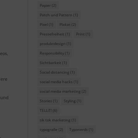
Papier
(2)
Patch und Pattern
(1)
Pixel
(1)
Plakat
(2)
Pressefreiheit
(1)
Print
(1)
produktdesign
(1)
eos,
Responsibility
(1)
Sichtbarkeit
(1)
Social distancing
(1)
iere
social media hacks
(1)
social media marketing
(2)
v und
Stories
(1)
Styling
(1)
TELLiT!
(6)
tik tok marketing
(1)
typografie
(2)
Typonerds
(1)