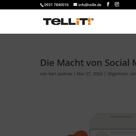
################# SINGLE
0931 7840016
info@tellit.de
Die Macht von Social
von
ben Jaakow
|
Mai 27, 2024
|
Allgemein
,
on