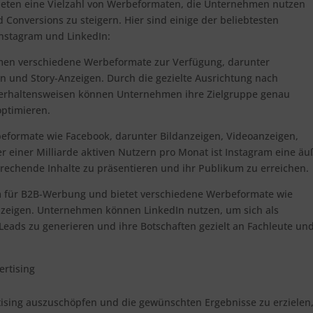
ieten eine Vielzahl von Werbeformaten, die Unternehmen nutzen
 Conversions zu steigern. Hier sind einige der beliebtesten
nstagram und LinkedIn:
men verschiedene Werbeformate zur Verfügung, darunter
n und Story-Anzeigen. Durch die gezielte Ausrichtung nach
erhaltensweisen können Unternehmen ihre Zielgruppe genau
ptimieren.
beformate wie Facebook, darunter Bildanzeigen, Videoanzeigen,
r einer Milliarde aktiven Nutzern pro Monat ist Instagram eine äu
prechende Inhalte zu präsentieren und ihr Publikum zu erreichen.
form für B2B-Werbung und bietet verschiedene Werbeformate wie
zeigen. Unternehmen können LinkedIn nutzen, um sich als
 Leads zu generieren und ihre Botschaften gezielt an Fachleute un
ertising
tising auszuschöpfen und die gewünschten Ergebnisse zu erzielen,