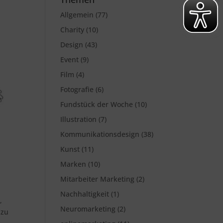
Allgemein
(77)
Charity
(10)
Design
(43)
Event
(9)
Film
(4)
Fotografie
(6)
Fundstück der Woche
(10)
Illustration
(7)
Kommunikationsdesign
(38)
Kunst
(11)
Marken
(10)
Mitarbeiter Marketing
(2)
Nachhaltigkeit
(1)
,
Neuromarketing
(2)
 zu