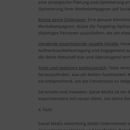
eine strategische Planung und Optimierung erf
Optimierung ihrer Werbekampagnen auf Social 
Kenne deine Zielgruppe:
Eine genaue Kenntnis 
Werbekampagnen. Nutze die Targeting-Optione
diejenigen Personen auszuliefern, die am ehes
Verwende ansprechende visuelle Inhalte
: Visu
Aufmerksamkeitserregung und Engagement auf 
die deine Botschaft klar und überzeugend verm
Teste und optimiere kontinuierlich
: Teste ver
herauszufinden, was am besten funktioniert. 
sie entsprechend, um die Conversions zu steig
Sei kreativ und innovativ: Social Media ist ein
experimentiere mit neuen Ideen, um deine Zie
Fazit
Social Media Advertising bietet Unternehmen e