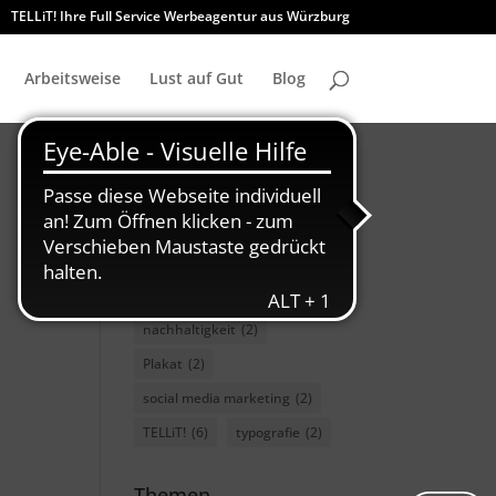
TELLiT! Ihre Full Service Werbeagentur aus Würzburg
Arbeitsweise
Lust auf Gut
Blog
charity
(3)
Font
(2)
GMUND
(2)
GWF
(2)
marketing
(3)
nachhaltigkeit
(2)
Plakat
(2)
social media marketing
(2)
TELLiT!
(6)
typografie
(2)
Themen