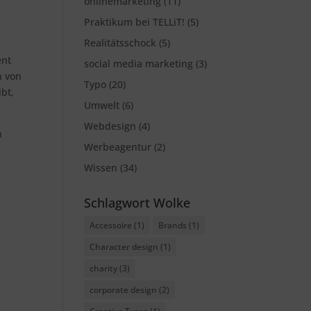
onlinemarketing
(11)
Praktikum bei TELLiT!
(5)
Realitätsschock
(5)
ent
social media marketing
(3)
n von
Typo
(20)
bt,
Umwelt
(6)
Webdesign
(4)
n
Werbeagentur
(2)
Wissen
(34)
Schlagwort Wolke
Accessoire
(1)
Brands
(1)
Character design
(1)
charity
(3)
corporate design
(2)