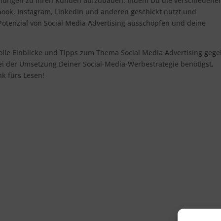
iehungen zu ihren Kunden aufzubauen. Indem Du die verschiedene
ook, Instagram, LinkedIn und anderen geschickt nutzt und
 Potenzial von Social Media Advertising ausschöpfen und deine
tvolle Einblicke und Tipps zum Thema Social Media Advertising geg
ei der Umsetzung Deiner Social-Media-Werbestrategie benötigst,
nk fürs Lesen!