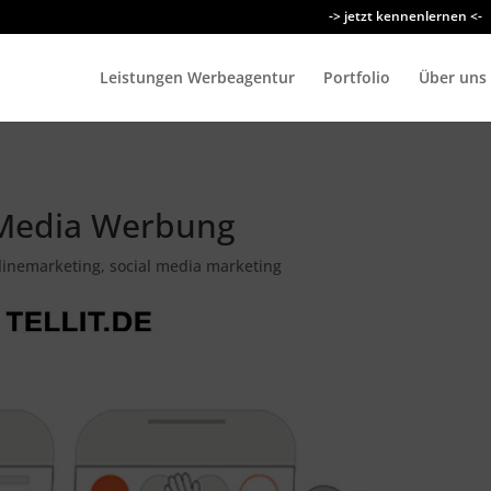
-> jetzt kennenlernen <-
Leistungen Werbeagentur
Portfolio
Über uns
 Media Werbung
linemarketing
,
social media marketing