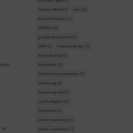
Creative Types
(1)
Fashion Week
(1)
Font
(2)
fontsforfreedom
(1)
GMUND
(2)
google my business
(1)
GWF
(2)
Interieurdesign
(1)
Karim Rashid
(1)
ßerst
Kreativität
(1)
Markenkommunikation
(1)
marketing
(3)
marketing tool
(1)
d
nachhaltigkeit
(2)
Notizbuch
(1)
onlien marketing
(1)
 ist
online marketing
(1)