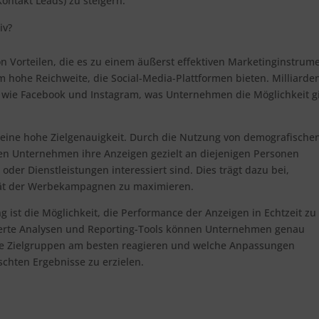
ontakt Leads) zu steigern.
iv?
von Vorteilen, die es zu einem äußerst effektiven Marketinginstrum
m hohe Reichweite, die Social-Media-Plattformen bieten. Milliarde
 wie Facebook und Instagram, was Unternehmen die Möglichkeit gi
eine hohe Zielgenauigkeit. Durch die Nutzung von demografische
en Unternehmen ihre Anzeigen gezielt an diejenigen Personen
oder Dienstleistungen interessiert sind. Dies trägt dazu bei,
ität der Werbekampagnen zu maximieren.
ng ist die Möglichkeit, die Performance der Anzeigen in Echtzeit zu
ierte Analysen und Reporting-Tools können Unternehmen genau
che Zielgruppen am besten reagieren und welche Anpassungen
ten Ergebnisse zu erzielen.