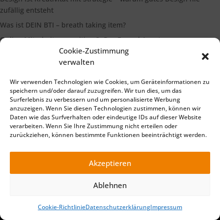
zufällig entsteht
Was ist DEIN BTI – breath taking item?
Online Mitarbeiterrecruiting 3: Der Funnel Ansatz
Cookie-Zustimmung
Die Bedeutung eines starken Markenimages
verwalten
Wir verwenden Technologien wie Cookies, um Geräteinformationen zu
Suchen
speichern und/oder darauf zuzugreifen. Wir tun dies, um das
Surferlebnis zu verbessern und um personalisierte Werbung
anzuzeigen. Wenn Sie diesen Technologien zustimmen, können wir
Daten wie das Surfverhalten oder eindeutige IDs auf dieser Website
verarbeiten. Wenn Sie Ihre Zustimmung nicht erteilen oder
zurückziehen, können bestimmte Funktionen beeinträchtigt werden.
Impressum
Datenschutzerklärung
©2025 TELLiT – Ihre Full Service Werbeagentur für Marketing
Akzeptieren
Beratung, Online Marketing, Print, Foto und Film Produktion .
Made with 🧡 in Würzburg (Bayern) - für die Region Würzburg,
Ablehnen
Main Spessart, Schweinfurt, Ochsenfurt, Lohr, Karlstadt,
Marktheidenfeld,
Cookie-Richtlinie
Datenschutzerklärung
Impressum