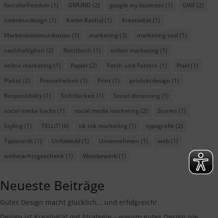
fontsforfreedom
(1)
GMUND
(2)
google my business
(1)
GWF
(2)
Interieurdesign
(1)
Karim Rashid
(1)
Kreativität
(1)
Markenkommunikation
(1)
marketing
(3)
marketing tool
(1)
nachhaltigkeit
(2)
Notizbuch
(1)
onlien marketing
(1)
online marketing
(1)
Papier
(2)
Patch und Pattern
(1)
Pixel
(1)
Plakat
(2)
Pressefreiheit
(1)
Print
(1)
produktdesign
(1)
Responsibility
(1)
Sichtbarkeit
(1)
Social distancing
(1)
social media hacks
(1)
social media marketing
(2)
Stories
(1)
Styling
(1)
TELLiT!
(6)
tik tok marketing
(1)
typografie
(2)
Typonerds
(1)
Unfoldedd
(1)
Unternehmen
(1)
web
(1)
weihnachtsgeschenk
(1)
Wettbewerb
(1)
Neueste Beiträge
Gutes Design macht glücklich… und erfolgreich!
Design ist Kreativität mit Strategie – warum gutes Design nie