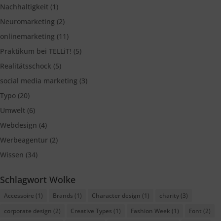
Nachhaltigkeit
(1)
Neuromarketing
(2)
onlinemarketing
(11)
Praktikum bei TELLiT!
(5)
Realitätsschock
(5)
social media marketing
(3)
Typo
(20)
Umwelt
(6)
Webdesign
(4)
Werbeagentur
(2)
Wissen
(34)
Schlagwort Wolke
Accessoire
(1)
Brands
(1)
Character design
(1)
charity
(3)
corporate design
(2)
Creative Types
(1)
Fashion Week
(1)
Font
(2)