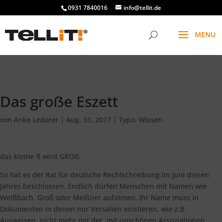
################# SINGLE
0931 7840016
info@tellit.de
Das groẞe Eszett
von
Anke Lederer
|
Aug. 31, 2017
|
Typo
,
Wissen
das kleine ß wird GROẞ.
So hat es der Rat für deutsche Rechtschreibung im Juni diesen
Jahres beschlossen. Endlich dürfen Menschen mit Namen wie
Weißbach, Groß oder Meißner aufatmen. Ihr Name muss in
Dokumenten in denen nur Versalien existieren, wie z.B.
Ausweisen, nicht mehr mit der, mit unschönen Assoziationen