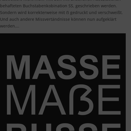
behafteten Buchstabenkobination SS, geschrieben werden.
Sondern wird korrekterweise mit ẞ gedruckt und verschweißt.
Und auch andere Missvertändnisse können nun aufgeklärt
werden….